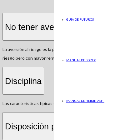
GUÍA DE FUTUROS
No tener aversión al riesgo
La aversión al riesgo es la preferencia de una persona a aceptar una of
riesgo pero con mayor rentabilidad.
MANUAL DE FOREX
Disciplina
MANUAL DE HEIKIN ASHI
Las características típicas de un inversor de Forex de éxito son la persi
Disposición para aprender