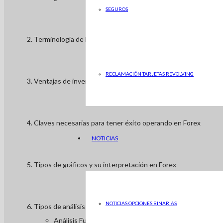
SEGUROS
Terminología de Forex
RECLAMACIÓN TARJETAS REVOLVING
Ventajas de invertir en Forex
Claves necesarias para tener éxito operando en Forex
NOTICIAS
Tipos de gráficos y su interpretación en Forex
NOTICIAS OPCIONES BINARIAS
Tipos de análisis en Forex
Análisis Fundamental en Forex