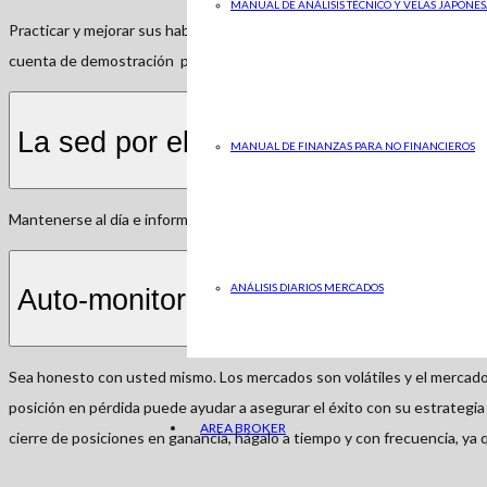
MANUAL DE ANÁLISIS TÉCNICO Y VELAS JAPONES
Practicar y mejorar sus habilidades regularmente. Para ello, se recomi
cuenta de demostración para poner a prueba nuevas estrategias de ne
La sed por el conocimiento
MANUAL DE FINANZAS PARA NO FINANCIEROS
Mantenerse al día e informado sobre las tendencias actuales del mercad
ANÁLISIS DIARIOS MERCADOS
Auto-monitoreo
Sea honesto con usted mismo. Los mercados son volátiles y el mercado p
posición en pérdida puede ayudar a asegurar el éxito con su estrategia 
AREA BROKER
cierre de posiciones en ganancia, hágalo a tiempo y con frecuencia, 