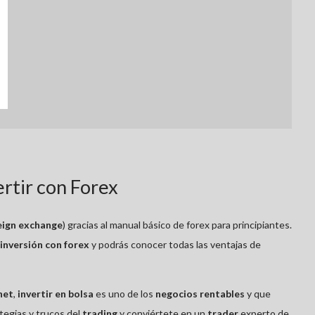
rtir con Forex
eign exchange
) gracias al manual básico de forex para principiantes.
inversión con forex
y podrás conocer todas las ventajas de
net
,
invertir en bolsa
es uno de los
negocios rentables
y que
tegias y trucos del
trading
y conviértete en un
trader
experto de