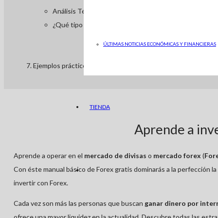
Análisis Técnico en Forex
¿Qué tipo de análisis es mejor en Forex?
ÚLTIMAS NOTICIAS ECONÓMICAS Y FINANCIERAS
Ejemplos prácticos de inversión en Forex
TIENDA
Aprende a inve
Aprende a operar en el
mercado de divisas
o
mercado forex
(
For
Con éste manual básico de Forex gratis dominarás a la perfección la
invertir con Forex.
Cada vez son más las personas que buscan
ganar dinero por inter
ofrece una mayor liquidez en la actualidad. Descubre todas las estra