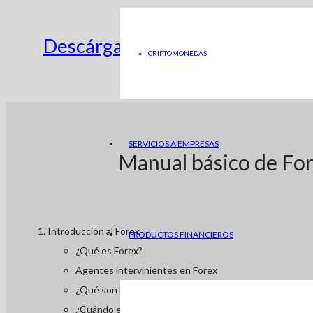
Descárgate GRATIS el manual bás
CRIPTOMONEDAS
SERVICIOS A EMPRESAS
Manual básico de For
Introducción al Forex
PRODUCTOS FINANCIEROS
¿Qué es Forex?
Agentes intervinientes en Forex
¿Qué son los pares de divisas en Forex?
¿Cuándo es el mercado más activo en Forex?