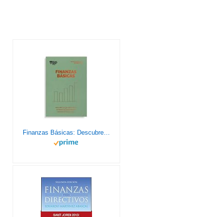
Finanzas Básicas: Descubre las palabras claves, entiende los fundamentos, interpreta los balances (Serie Management en 20 Minutos)