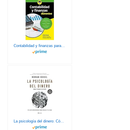
Contabilidad y finanzas para Dummies
La psicología del dinero: Cómo piensan los ricos: 18 claves imperecederas sobre riqueza y felicidad (No Ficción)(edición en español)