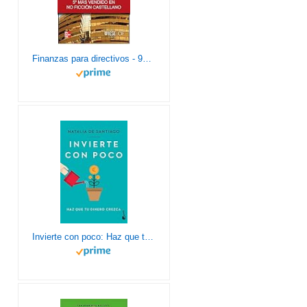
Finanzas para directivos - 9788448175351 (SIN COLECCION)
Invierte con poco: Haz que tu dinero crezca (Prácticos siglo XXI)