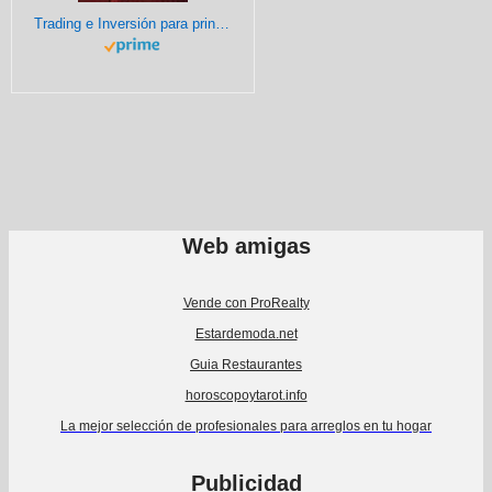
Trading e Inversión para principiantes: Educación financiera avanzada, Fundamentos de la negociación bursátil, Análisis técnico de alto nivel, Gestión ... e Inversión: Análisis Técnico avanzado)
Web amigas
Vende con ProRealty
Estardemoda.net
Guia Restaurantes
horoscopoytarot.info
La mejor selección de profesionales para arreglos en tu hogar
Publicidad