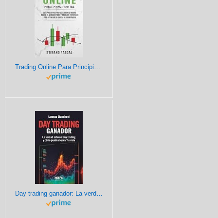
Trading Online Para Principiantes: Guía Paso a Paso Para Descubrir el Trading Online, el Mercado Forex y Consejos Específicos Para Optimizar su Capital de Forma Pasiva
Day trading ganador: La verdad sobre el day trading y cómo puede mejorar tu vida