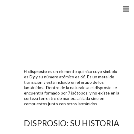
EL DISPROSIO
TIERRA RARA
El
disprosio
es un elemento químico cuyo símbolo
es
Dy
y su número atómico es 66. Es un metal de
transición y está incluido en el grupo de los
lantánidos. Dentro de la naturaleza el disprosio se
encuentra formado por 7 isótopos, y no existe en la
corteza terrestre de manera aislada sino en
compuestos junto con otros lantánidos.
DISPROSIO: SU HISTORIA