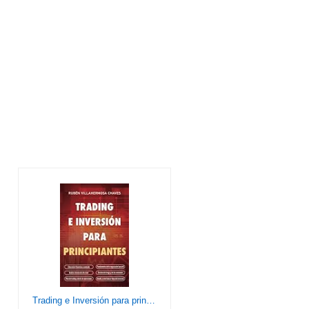
Trading e Inversión para principiantes: Educación financiera avanzada, Fundamentos de la negociación bursátil, Análisis técnico de alto nivel, Gestión ... e Inversión: Análisis Técnico avanzado)