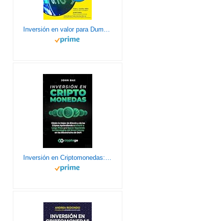
Inversión en valor para Dummies
Inversión en Criptomonedas: Obtén lo Mejor de Bitcoin y de las Criptos Aprendiendo a Invertir a Largo Plazo y a Operar Siguiendo las Estrategias del Smart Money en las Blockchains de DeFi