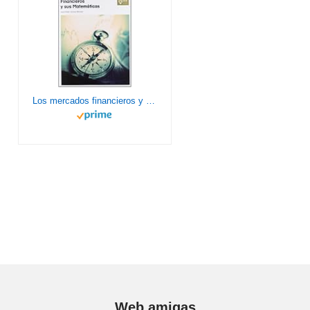
Los mercados financieros y sus matemáticas: una guía teórica y práctica para comprender las matemáticas de los mercados (IEB INSTITUTO ESTUDIOS BURSATILES)
Web amigas