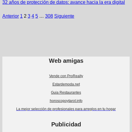
32 años de protección de datos: avance hacia la era digital
Anterior
1
2
3
4
5
…
308
Siguiente
Web amigas
Vende con ProRealty
Estardemoda.net
Guia Restaurantes
horoscopoytarot.info
La mejor selección de profesionales para arreglos en tu hogar
Publicidad