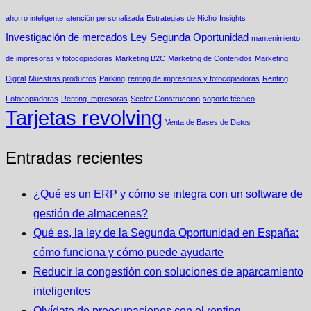
ahorro inteligente
atención personalizada
Estrategias de Nicho
Insights
Investigación de mercados
Ley Segunda Oportunidad
mantenimiento
de impresoras y fotocopiadoras
Marketing B2C
Marketing de Contenidos
Marketing
Digital
Muestras productos
Parking
renting de impresoras y fotocopiadoras
Renting
Fotocopiadoras
Renting Impresoras
Sector Construccion
soporte técnico
Tarjetas revolving
Venta de Bases de Datos
Entradas recientes
¿Qué es un ERP y cómo se integra con un software de
gestión de almacenes?
Qué es, la ley de la Segunda Oportunidad en España:
cómo funciona y cómo puede ayudarte
Reducir la congestión con soluciones de aparcamiento
inteligentes
Olvídate de preocupaciones con el renting