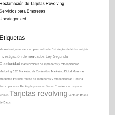
Reclamación de Tarjetas Revolving
Servicios para Empresas
Uncategorized
Etiquetas
ahorro inteligente
atención personalizada
Estrategias de Nicho
Insights
Investigación de mercados
Ley Segunda
Oportunidad
mantenimiento de impresoras y fotocopiadoras
Marketing B2C
Marketing de Contenidos
Marketing Digital
Muestras
productos
Parking
renting de impresoras y fotocopiadoras
Renting
Fotocopiadoras
Renting Impresoras
Sector Construccion
soporte
Tarjetas revolving
técnico
Venta de Bases
de Datos