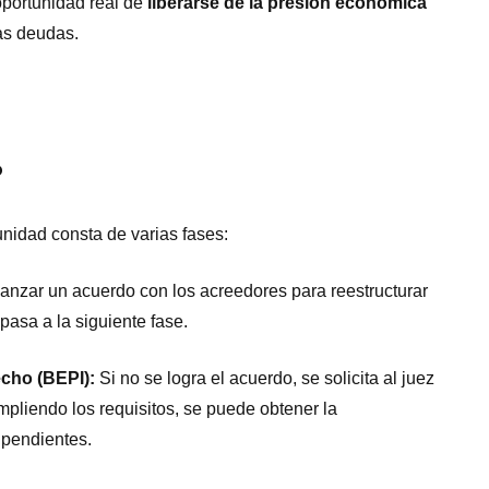
oportunidad real de
liberarse de la presión económica
las deudas.
?
nidad consta de varias fases:
canzar un acuerdo con los acreedores para reestructurar
 pasa a la siguiente fase.
echo (BEPI):
Si no se logra el acuerdo, se solicita al juez
pliendo los requisitos, se puede obtener la
 pendientes.