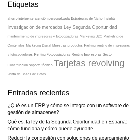
Etiquetas
ahorro inteligente
atención personalizada
Estrategias de Nicho
Insights
Investigación de mercados
Ley Segunda Oportunidad
mantenimiento de impresoras y fotocopiadoras
Marketing B2C
Marketing de
Contenidos
Marketing Digital
Muestras productos
Parking
renting de impresoras
y fotocopiadoras
Renting Fotocopiadoras
Renting Impresoras
Sector
Tarjetas revolving
Construccion
soporte técnico
Venta de Bases de Datos
Entradas recientes
¿Qué es un ERP y cómo se integra con un software de
gestión de almacenes?
Qué es, la ley de la Segunda Oportunidad en España:
cómo funciona y cómo puede ayudarte
Reducir la congestión con soluciones de aparcamiento