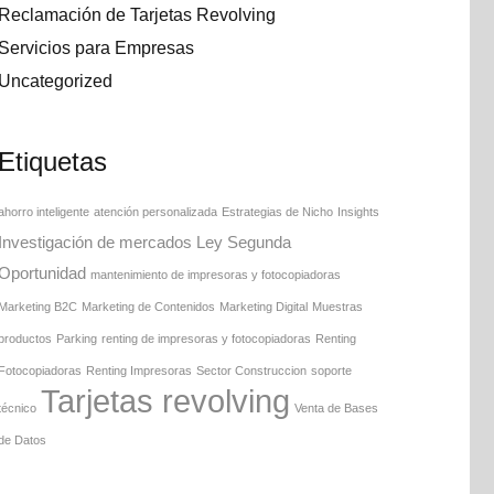
Reclamación de Tarjetas Revolving
Servicios para Empresas
Uncategorized
Etiquetas
ahorro inteligente
atención personalizada
Estrategias de Nicho
Insights
Investigación de mercados
Ley Segunda
Oportunidad
mantenimiento de impresoras y fotocopiadoras
Marketing B2C
Marketing de Contenidos
Marketing Digital
Muestras
productos
Parking
renting de impresoras y fotocopiadoras
Renting
Fotocopiadoras
Renting Impresoras
Sector Construccion
soporte
Tarjetas revolving
técnico
Venta de Bases
de Datos