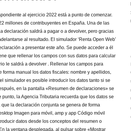
pondiente al ejercicio 2022 está a punto de comenzar.
e 22 millones de contribuyentes en España. Una de las
a declaración saldrá a pagar o a devolver, pero gracias
 adelantarse al resultado. El simulador ‘Renta Open Web’
eclaración a presentar este año. Se puede acceder a él
 tiene que rellenar los campos con sus datos para calcular
rio le saldrá a devolver . Rellenar los campos para
e forma manual los datos fiscales: nombre y apellidos,
el simulador es posible introducir los datos tanto si se
 Después, en la pantalla «Resumen de declaraciones» se
e punto, la Agencia Tributaria recuerda que los datos se
 que la declaración conjunta se genera de forma
Desktop Imagen para móvil, amp y app Código móvil
oducir datos desde los conceptos del resumen o
En la ventana desplegada, al pulsar sobre «Mostrar