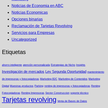
Noticias de Economia en ABC
Noticias Economicas
Opciones binarias
Reclamación de Tarjetas Revolving
Servicios para Empresas
Uncategorized
Etiquetas
ahorro inteligente
atención personalizada
Estrategias de Nicho
Insights
Investigación de mercados
Ley Segunda Oportunidad
mantenimiento
de impresoras y fotocopiadoras
Marketing B2C
Marketing de Contenidos
Marketing
Digital
Muestras productos
Parking
renting de impresoras y fotocopiadoras
Renting
Fotocopiadoras
Renting Impresoras
Sector Construccion
soporte técnico
Tarjetas revolving
Venta de Bases de Datos