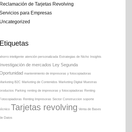
Reclamación de Tarjetas Revolving
Servicios para Empresas
Uncategorized
Etiquetas
ahorro inteligente
atención personalizada
Estrategias de Nicho
Insights
Investigación de mercados
Ley Segunda
Oportunidad
mantenimiento de impresoras y fotocopiadoras
Marketing B2C
Marketing de Contenidos
Marketing Digital
Muestras
productos
Parking
renting de impresoras y fotocopiadoras
Renting
Fotocopiadoras
Renting Impresoras
Sector Construccion
soporte
Tarjetas revolving
técnico
Venta de Bases
de Datos