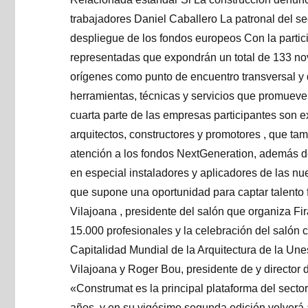
trabajadores Daniel Caballero La patronal del se
despliegue de los fondos europeos Con la parti
representadas que expondrán un total de 133 no
orígenes como punto de encuentro transversal y 
herramientas, técnicas y servicios que promueve
cuarta parte de las empresas participantes son ex
arquitectos, constructores y promotores , que ta
atención a los fondos NextGeneration, además del
en especial instaladores y aplicadores de las nue
que supone una oportunidad para captar talento 
Vilajoana , presidente del salón que organiza Fi
15.000 profesionales y la celebración del salón 
Capitalidad Mundial de la Arquitectura de la Une
Vilajoana y Roger Bou, presidente de y directo
«Construmat es la principal plataforma del sect
años, y en su vigésimo segunda edición volverá a