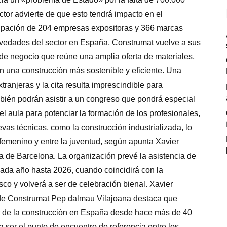
ctor advierte de que esto tendrá impacto en el
cipación de 204 empresas expositoras y 366 marcas
vedades del sector en España, Construmat vuelve a sus
de negocio que reúne una amplia oferta de materiales,
n una construcción más sostenible y eficiente. Una
tranjeras y la cita resulta imprescindible para
mbién podrán asistir a un congreso que pondrá especial
 aula para potenciar la formación de los profesionales,
vas técnicas, como la construcción industrializada, lo
femenino y entre la juventud, según apunta Xavier
ra de Barcelona. La organización prevé la asistencia de
cada año hasta 2026, cuando coincidirá con la
sco y volverá a ser de celebración bienal. Xavier
r de Construmat Pep dalmau Vilajoana destaca que
or de la construcción en España desde hace más de 40
 ser el punto de encuentro de referencia entre los