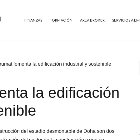
FINANZAS
FORMACIÓN
AREA BROKER
SERVICIOS A E
umat fomenta la edificación industrial y sostenible
nta la edificación
enible
nstrucción del estadio desmontable de Doha son dos
alización del sector de la construcción y que se