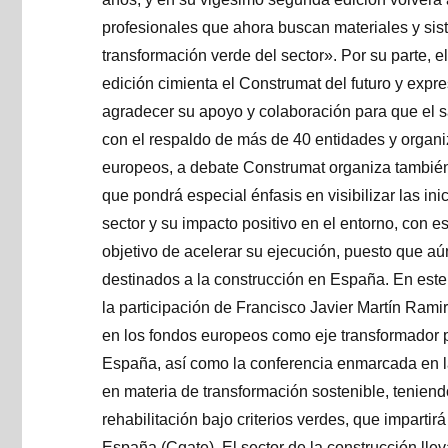
profesionales que ahora buscan materiales y sis
transformación verde del sector». Por su parte, e
edición cimienta el Construmat del futuro y expr
agradecer su apoyo y colaboración para que el sa
con el respaldo de más de 40 entidades y organi
europeos, a debate Construmat organiza tambié
que pondrá especial énfasis en visibilizar las ini
sector y su impacto positivo en el entorno, con 
objetivo de acelerar su ejecución, puesto que aún
destinados a la construcción en España. En este
la participación de Francisco Javier Martín Ramir
en los fondos europeos como eje transformador pa
España, así como la conferencia enmarcada en 
en materia de transformación sostenible, teniend
rehabilitación bajo criterios verdes, que imparti
España (Cgate). El sector de la construcción llev