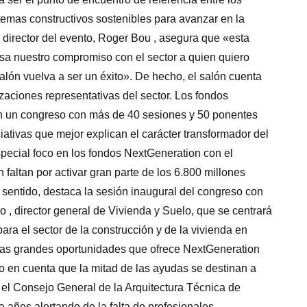
temas constructivos sostenibles para avanzar en la
l director del evento, Roger Bou , asegura que «esta
esa nuestro compromiso con el sector a quien quiero
lón vuelva a ser un éxito». De hecho, el salón cuenta
zaciones representativas del sector. Los fondos
n un congreso con más de 40 sesiones y 50 ponentes
ciativas que mejor explican el carácter transformador del
especial foco en los fondos NextGeneration con el
 faltan por activar gran parte de los 6.800 millones
 sentido, destaca la sesión inaugural del congreso con
o , director general de Vivienda y Suelo, que se centrará
ra el sector de la construcción y de la vivienda en
las grandes oportunidades que ofrece NextGeneration
o en cuenta que la mitad de las ayudas se destinan a
rá el Consejo General de la Arquitectura Técnica de
a años alertando de la falta de profesionales