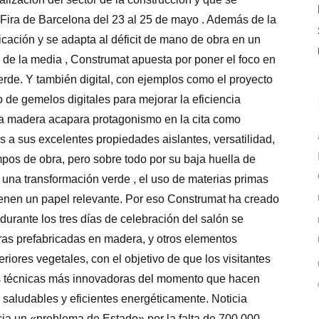
Fira de Barcelona del 23 al 25 de mayo . Además de la
ficación y se adapta al déficit de mano de obra en un
 de la media , Construmat apuesta por poner el foco en
 verde. Y también digital, con ejemplos como el proyecto
o de gemelos digitales para mejorar la eficiencia
n la madera acapara protagonismo en la cita como
s a sus excelentes propiedades aislantes, versatilidad,
empos de obra, pero sobre todo por su baja huella de
 una transformación verde , el uso de materias primas
tienen un papel relevante. Por eso Construmat ha creado
urante los tres días de celebración del salón se
uras prefabricadas en madera, y otros elementos
riores vegetales, con el objetivo de que los visitantes
s técnicas más innovadoras del momento que hacen
, saludables y eficientes energéticamente. Noticia
ia un «problema de Estado» por la falta de 700.000