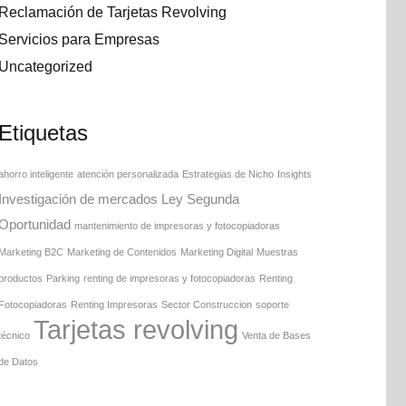
Reclamación de Tarjetas Revolving
Servicios para Empresas
Uncategorized
Etiquetas
ahorro inteligente
atención personalizada
Estrategias de Nicho
Insights
Investigación de mercados
Ley Segunda
Oportunidad
mantenimiento de impresoras y fotocopiadoras
Marketing B2C
Marketing de Contenidos
Marketing Digital
Muestras
productos
Parking
renting de impresoras y fotocopiadoras
Renting
Fotocopiadoras
Renting Impresoras
Sector Construccion
soporte
Tarjetas revolving
técnico
Venta de Bases
de Datos