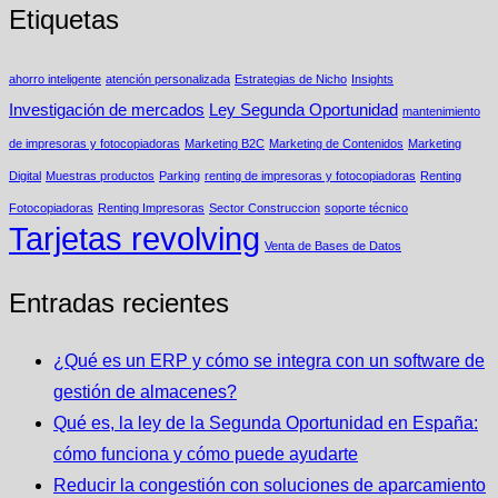
Etiquetas
ahorro inteligente
atención personalizada
Estrategias de Nicho
Insights
Investigación de mercados
Ley Segunda Oportunidad
mantenimiento
de impresoras y fotocopiadoras
Marketing B2C
Marketing de Contenidos
Marketing
Digital
Muestras productos
Parking
renting de impresoras y fotocopiadoras
Renting
Fotocopiadoras
Renting Impresoras
Sector Construccion
soporte técnico
Tarjetas revolving
Venta de Bases de Datos
Entradas recientes
¿Qué es un ERP y cómo se integra con un software de
gestión de almacenes?
Qué es, la ley de la Segunda Oportunidad en España:
cómo funciona y cómo puede ayudarte
Reducir la congestión con soluciones de aparcamiento