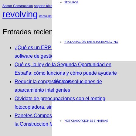
Tarjetas
SEGUROS
Sector Construccion
soporte técnico
revolving
Venta de Bases de Datos
Entradas recientes
RECLAMACIÓN TARJETAS REVOLVING
¿Qué es un ERP y cómo se integra con un
software de gestión de almacenes?
Qué es, la ley de la Segunda Oportunidad en
España: cómo funciona y cómo puede ayudarte
NOTICIAS
Reducir la congestión con soluciones de
aparcamiento inteligentes
Olvídate de preocupaciones con el renting
fotocopiadora, sin inversión inicial
Paneles Composite: Innovación y Eficiencia en
NOTICIAS OPCIONES BINARIAS
la Construcción Moderna