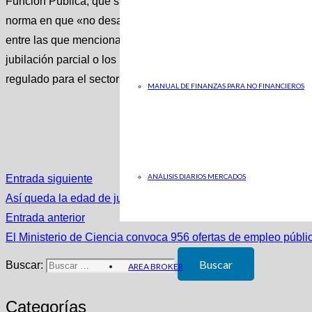
Función Pública, que sin embargo sí ha sido apoyada por CC.
norma en que «no desarrolla reivindicaciones fundamentales 
entre las que menciona el teletrabajo, la jornada de 35 horas, 
jubilación parcial o los incentivos económicos a la prolongació
regulado para el sector privado. (((Habrá ampliación)))
MANUAL DE FINANZAS PARA NO FINANCIEROS
ANÁLISIS DIARIOS MERCADOS
Entrada siguiente
Así queda la edad de jubilación en España con la nueva refo
Entrada anterior
El Ministerio de Ciencia convoca 956 ofertas de empleo público
Buscar:
AREA BROKER
Categorías