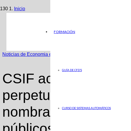
Inicio
Noticias de Economia en ABC
FORMACIÓN
CSIF acusa al Gobierno de perpetuar el enchufismo en 
Noticias de Economia en ABC
GUÍA DE CFD’S
CSIF acusa al Gobi
perpetuar el enchufi
nombramientos de a
CURSO DE SISTEMAS AUTOMÁTICOS
públicos