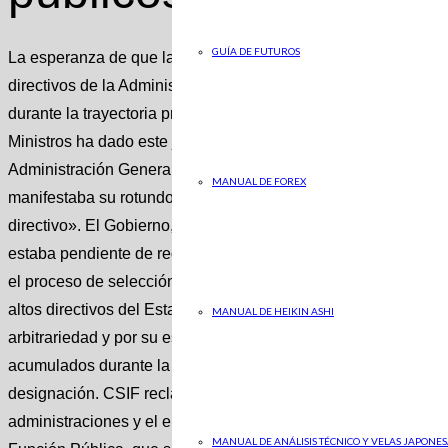
GUÍA DE FUTUROS
La esperanza de que la nueva Ley de Función Pública sirviera
directivos de la Administración a partir de un sistema basado
durante la trayectoria profesional ha caído en saco roto. Tr
Ministros ha dado este jueves su visto bueno definitivo al pro
Administración General del Estado y pocos minutos después el
MANUAL DE FOREX
manifestaba su rotundo rechazo al proyecto entre otras cosas 
directivo». El Gobierno, que ha utilizado la norma para desarro
estaba pendiente de regulación desde el año 2007, ha decidid
el proceso de selección de los directivos públicos, muy critica
altos directivos del Estado (Fedeca) como por el sindicato CS
MANUAL DE HEIKIN ASHI
arbitrariedad y por su escasa cuando no nula vinculación con l
acumulados durante la misma. «La regulación del personal dire
designación. CSIF reclama que sea fruto de la carrera profesion
administraciones y el enchufismo », subraya CSIF en su comu
MANUAL DE ANÁLISIS TÉCNICO Y VELAS JAPONES