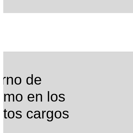
los nombramientos de altos cargos públicos
erno de
smo en los
ltos cargos