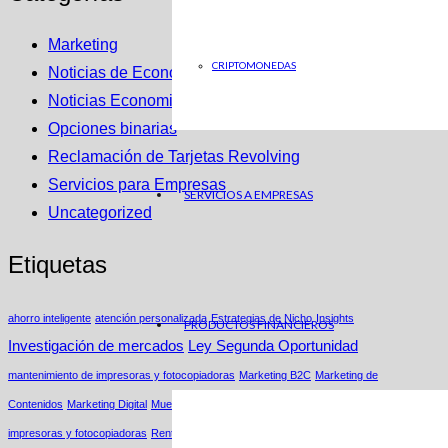
Marketing
CRIPTOMONEDAS
Noticias de Economia en ABC
Noticias Economicas
Opciones binarias
Reclamación de Tarjetas Revolving
Servicios para Empresas
SERVICIOS A EMPRESAS
Uncategorized
Etiquetas
ahorro inteligente
atención personalizada
Estrategias de Nicho
Insights
PRODUCTOS FINANCIEROS
Investigación de mercados
Ley Segunda Oportunidad
mantenimiento de impresoras y fotocopiadoras
Marketing B2C
Marketing de
Contenidos
Marketing Digital
Muestras productos
Parking
renting de
impresoras y fotocopiadoras
Renting Fotocopiadoras
Renting Impresoras