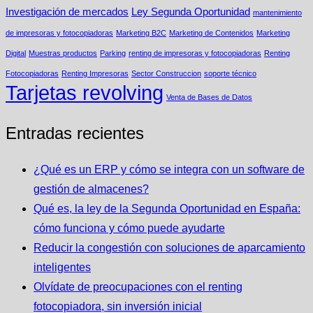
Investigación de mercados
Ley Segunda Oportunidad
mantenimiento
de impresoras y fotocopiadoras
Marketing B2C
Marketing de Contenidos
Marketing
Digital
Muestras productos
Parking
renting de impresoras y fotocopiadoras
Renting
Fotocopiadoras
Renting Impresoras
Sector Construccion
soporte técnico
Tarjetas revolving
Venta de Bases de Datos
Entradas recientes
¿Qué es un ERP y cómo se integra con un software de
gestión de almacenes?
Qué es, la ley de la Segunda Oportunidad en España:
cómo funciona y cómo puede ayudarte
Reducir la congestión con soluciones de aparcamiento
inteligentes
Olvídate de preocupaciones con el renting
fotocopiadora, sin inversión inicial