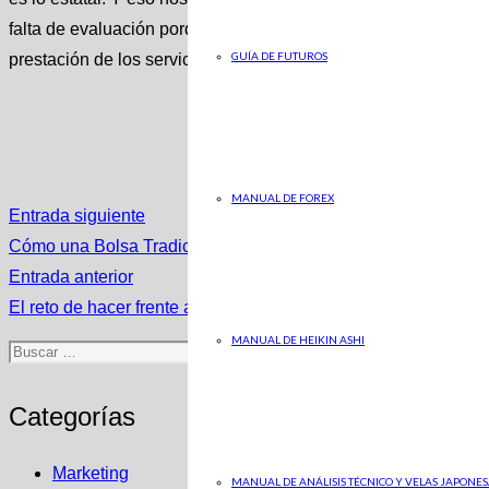
falta de evaluación porque, ya se sabe, «el dinero público no 
GUÍA DE FUTUROS
prestación de los servicios públicos son islas residuales q
MANUAL DE FOREX
Entrada siguiente
Cómo una Bolsa Tradicional se adelanta al cambio para oper
Entrada anterior
El reto de hacer frente a seis millones más de pensionistas
Buscar:
MANUAL DE HEIKIN ASHI
Categorías
Marketing
MANUAL DE ANÁLISIS TÉCNICO Y VELAS JAPONES