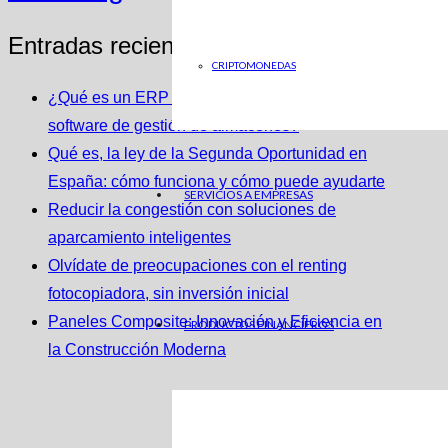
Entradas recientes
CRIPTOMONEDAS
¿Qué es un ERP y cómo se integra con un
software de gestión de almacenes?
Qué es, la ley de la Segunda Oportunidad en
España: cómo funciona y cómo puede ayudarte
SERVICIOS A EMPRESAS
Reducir la congestión con soluciones de
aparcamiento inteligentes
Olvídate de preocupaciones con el renting
fotocopiadora, sin inversión inicial
Paneles Composite: Innovación y Eficiencia en
PRODUCTOS FINANCIEROS
la Construcción Moderna