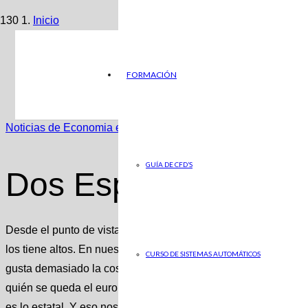
Inicio
Noticias de Economia en ABC
FORMACIÓN
Dos Españas fiscales
Noticias de Economia en ABC
GUÍA DE CFD’S
Dos Españas fiscale
Desde el punto de vista tributario también hay dos Españas. 
los tiene altos. En nuestro país no se puede hablar de bajos i
CURSO DE SISTEMAS AUTOMÁTICOS
gusta demasiado la costumbre de poner un fondo común para 
quién se queda el euro sobrante. Además, somos incapaces d
es lo estatal. Y eso nos lleva a concebir estados elefantiásicos