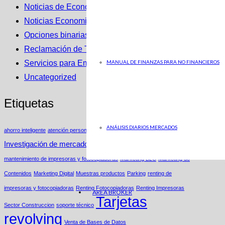
Noticias de Economia en ABC
Noticias Economicas
Opciones binarias
Reclamación de Tarjetas Revolving
MANUAL DE FINANZAS PARA NO FINANCIEROS
Servicios para Empresas
Uncategorized
Etiquetas
ANÁLISIS DIARIOS MERCADOS
ahorro inteligente
atención personalizada
Estrategias de Nicho
Insights
Investigación de mercados
Ley Segunda Oportunidad
mantenimiento de impresoras y fotocopiadoras
Marketing B2C
Marketing de
Contenidos
Marketing Digital
Muestras productos
Parking
renting de
impresoras y fotocopiadoras
Renting Fotocopiadoras
Renting Impresoras
AREA BROKER
Tarjetas
Sector Construccion
soporte técnico
revolving
Venta de Bases de Datos