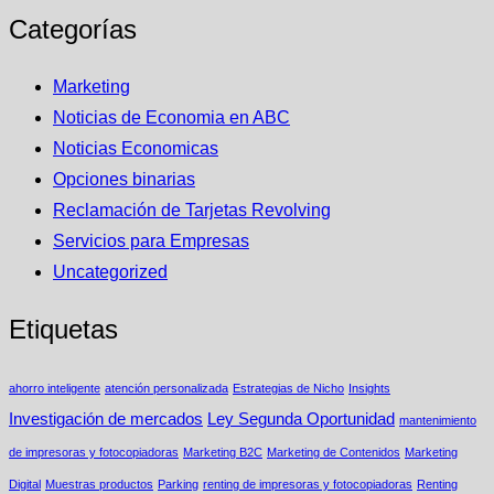
Categorías
Marketing
Noticias de Economia en ABC
Noticias Economicas
Opciones binarias
Reclamación de Tarjetas Revolving
Servicios para Empresas
Uncategorized
Etiquetas
ahorro inteligente
atención personalizada
Estrategias de Nicho
Insights
Investigación de mercados
Ley Segunda Oportunidad
mantenimiento
de impresoras y fotocopiadoras
Marketing B2C
Marketing de Contenidos
Marketing
Digital
Muestras productos
Parking
renting de impresoras y fotocopiadoras
Renting