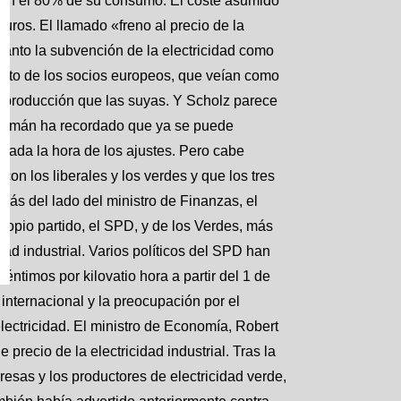
 en el 80% de su consumo. El coste asumido
uros. El llamado «freno al precio de la
 Tanto la subvención de la electricidad como
esto de los socios europeos, que veían como
producción que las suyas. Y Scholz parece
 alemán ha recordado que ya se puede
legada la hora de los ajustes. Pero cabe
on los liberales y los verdes y que los tres
más del lado del ministro de Finanzas, el
propio partido, el SPD, y de los Verdes, más
dad industrial. Varios políticos del SPD han
éntimos por kilovatio hora a partir del 1 de
internacional y la preocupación por el
lectricidad. El ministro de Economía, Robert
recio de la electricidad industrial. Tras la
resas y los productores de electricidad verde,