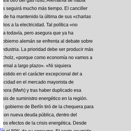
 para otro del gas ruso, Alemania se había
las seguirá mucho más tiempo. El canciller
onde ha mantenido la última de sus «charlas
ios a la electricidad. Tal política «no
cha todavía, pero asegura que ya ha
 gobierno alemán se enfrenta al debate sobre
 industria. La prioridad debe ser producir más
ido Scholz, «porque como economía no vamos a
normal a largo plazo». «Ni siquiera
istido en el carácter excepcional del a
ctricidad en el mercado mayorista de
o-hora (Mwh) y tras haber duplicado esa
is de suministro energético en la región.
el gobierno de Berlín tiró de la chequera para
da con nueva deuda pública, dentro del
los efectos de la crisis energética. Desde
AS