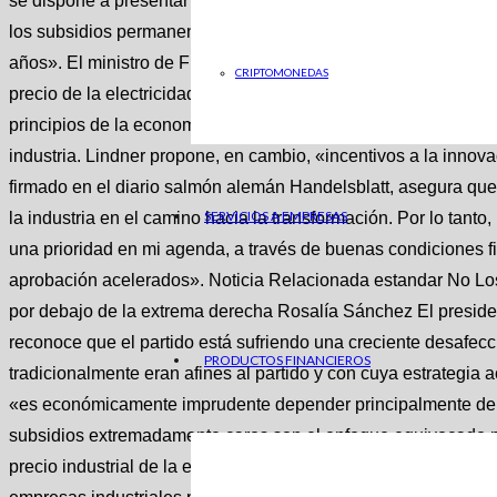
se dispone a presentar un plan más a largo plazo . Habeck ta
los subsidios permanentes, pero se pronunció a favor de limit
años». El ministro de Finanzas Lindner ha afeado en público 
CRIPTOMONEDAS
precio de la electricidad industrial, calificando el plan de «
principios de la economía social de mercado, al confiar en ayu
industria. Lindner propone, en cambio, «incentivos a la innova
firmado en el diario salmón alemán Handelsblatt, asegura qu
SERVICIOS A EMPRESAS
la industria en el camino hacia la transformación. Por lo tanto,
una prioridad en mi agenda, a través de buenas condiciones f
aprobación acelerados». Noticia Relacionada estandar No L
por debajo de la extrema derecha Rosalía Sánchez El preside
reconoce que el partido está sufriendo una creciente desafec
PRODUCTOS FINANCIEROS
tradicionalmente eran afines al partido y con cuya estrategia
«es económicamente imprudente depender principalmente de la
subsidios extremadamente caros son el enfoque equivocado po
precio industrial de la electricidad sería injusto en términos de 