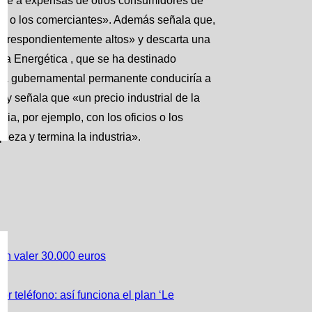
rse a expensas de otros consumidores de
dos o los comerciantes». Además señala que,
correspondientemente altos» y descarta una
ía Energética , que se ha destinado
yuda gubernamental permanente conduciría a
 y señala que «un precio industrial de la
ia, por ejemplo, con los oficios o los
ieza y termina la industria».
den valer 30.000 euros
r teléfono: así funciona el plan ‘Le