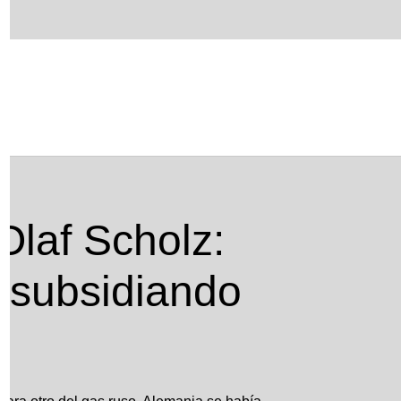
bsidiando todo a largo plazo»
Olaf Scholz:
 subsidiando