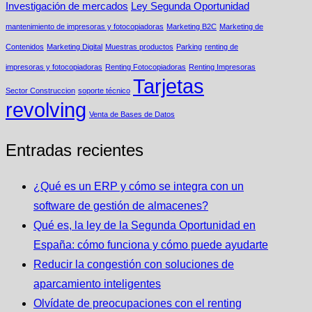
Investigación de mercados
Ley Segunda Oportunidad
mantenimiento de impresoras y fotocopiadoras
Marketing B2C
Marketing de
Contenidos
Marketing Digital
Muestras productos
Parking
renting de
impresoras y fotocopiadoras
Renting Fotocopiadoras
Renting Impresoras
Tarjetas
Sector Construccion
soporte técnico
revolving
Venta de Bases de Datos
Entradas recientes
¿Qué es un ERP y cómo se integra con un
software de gestión de almacenes?
Qué es, la ley de la Segunda Oportunidad en
España: cómo funciona y cómo puede ayudarte
Reducir la congestión con soluciones de
aparcamiento inteligentes
Olvídate de preocupaciones con el renting