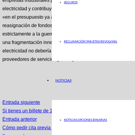
empresas industriales probablemente solo podría implementa
SEGUROS
electricidad y contribuyentes, por ejemplo, los hogares priva
«en el presupuesto ya apretado no hay lugar para subsidios 
reasignación de fondos del Fondo de Estabilización y Econom
estrictamente a la guerra de agresión rusa. Alerta que «la a
RECLAMACIÓN TARJETAS REVOLVING
una fragmentación innecesaria del mercado de la electricidad»
electricidad no debería conducir a distorsiones de la competenc
proveedores de servicios y es imposible determinar donde emp
NOTICIAS
Entrada siguiente
Si tienes un billete de 1.000 pesetas como estos, atento: pue
Entrada anterior
NOTICIAS OPCIONES BINARIAS
Cómo pedir cita previa para hacer la declaración de la Renta po