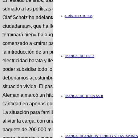
En estado de shok, tras haber tenido que prescindir de un día
sumado a las políticas de subvenciones energéticas, pero no 
GUÍA DE FUTUROS
Olaf Scholz ha adelantado en Berndorf, cerca de Coblenza, d
ciudadanas», que ha llegado la hora de ir eliminando los subsid
terminará bien» ha augurado el canciller alemán . No pone fe
comenzado a «mirar para ver dónde hay que ajustar algo». El
la introducción de un precio de electricidad subsidiado para la
MANUAL DE FOREX
electricidad barata y llevarla a donde se necesite, ha defin
poder subsidiar todo lo que ocurre en la actividad económica 
deberíamos acostumbrarnos a que eso sea algo normal», ha ins
situación vivida. El pasado mes de agosto, el precio de la ele
Alemania marcó un hito al superar los mil euros por megavati
MANUAL DE HEIKIN ASHI
cantidad en apenas dos semanas, como consecuencia de la cris
La situación para familias y empresas se volvió insostenible y 
aliviar la carga, con una intervención de los precios financia
paquete de 200.000 millones de euros programado para paliar 
MANUAL DE ANÁLISIS TÉCNICO Y VELAS JAPONES