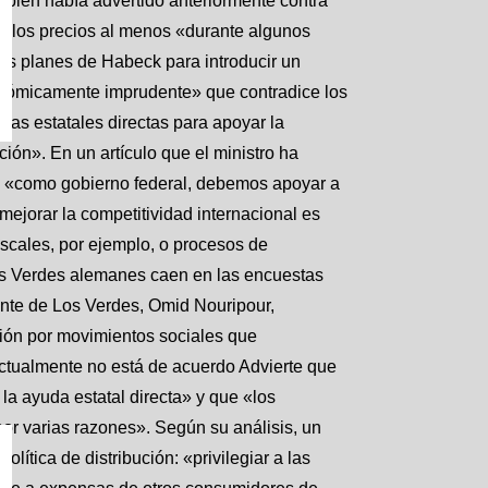
mbién había advertido anteriormente contra
ar los precios al menos «durante algunos
los planes de Habeck para introducir un
económicamente imprudente» que contradice los
das estatales directas para apoyar la
ción». En un artículo que el ministro ha
e «como gobierno federal, debemos apoyar a
 mejorar la competitividad internacional es
iscales, por ejemplo, o procesos de
os Verdes alemanes caen en las encuestas
nte de Los Verdes, Omid Nouripour,
ción por movimientos sociales que
 actualmente no está de acuerdo Advierte que
 ayuda estatal directa» y que «los
r varias razones». Según su análisis, un
política de distribución: «privilegiar a las