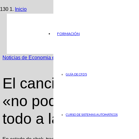
Inicio
Noticias de Economia en ABC
FORMACIÓN
El canciller aleman, Olaf Scholz: «no podemos seguir su
Noticias de Economia en ABC
GUÍA DE CFD’S
El canciller aleman, 
«no podemos seguir
todo a largo plazo»
CURSO DE SISTEMAS AUTOMÁTICOS