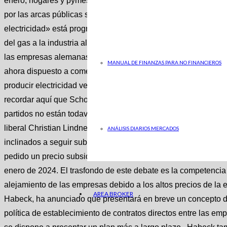
enero, hogares y pymes pagan 40 céntimos por kilovatio hora
por las arcas públicas se ha calculado en 33.000 millones de e
electricidad» está programado hasta finales de abril de 2024.
del gas a la industria alemana ha preocupado seriamente al r
las empresas alemanas quedaban en mejores condiciones de 
MANUAL DE FINANZAS PARA NO FINANCIEROS
ahora dispuesto a comenzar a dar marcha atrás. El canciller
producir electricidad verde por siete u ocho céntimos y cree l
recordar aquí que Scholz gobierna en la «coalición semáforo» c
partidos no están todavía de acuerdo en esto. Scholz se sitúa 
liberal Christian Lindner , y en contra de las demandas de su 
ANÁLISIS DIARIOS MERCADOS
inclinados a seguir subvencionando los precios de la electrici
pedido un precio subsidiado para la industria de cinco a siete c
enero de 2024. El trasfondo de este debate es la competencia 
alejamiento de las empresas debido a los altos precios de la e
AREA BROKER
Habeck, ha anunciado que presentará en breve un concepto de p
política de establecimiento de contratos directos entre las emp