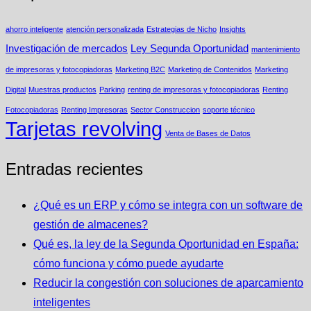
ahorro inteligente
atención personalizada
Estrategias de Nicho
Insights
Investigación de mercados
Ley Segunda Oportunidad
mantenimiento
de impresoras y fotocopiadoras
Marketing B2C
Marketing de Contenidos
Marketing
Digital
Muestras productos
Parking
renting de impresoras y fotocopiadoras
Renting
Fotocopiadoras
Renting Impresoras
Sector Construccion
soporte técnico
Tarjetas revolving
Venta de Bases de Datos
Entradas recientes
¿Qué es un ERP y cómo se integra con un software de
gestión de almacenes?
Qué es, la ley de la Segunda Oportunidad en España:
cómo funciona y cómo puede ayudarte
Reducir la congestión con soluciones de aparcamiento
inteligentes