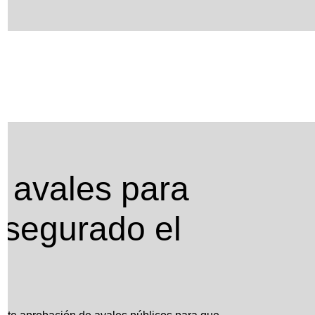
egurado el apoyo de la banca
 avales para
asegurado el