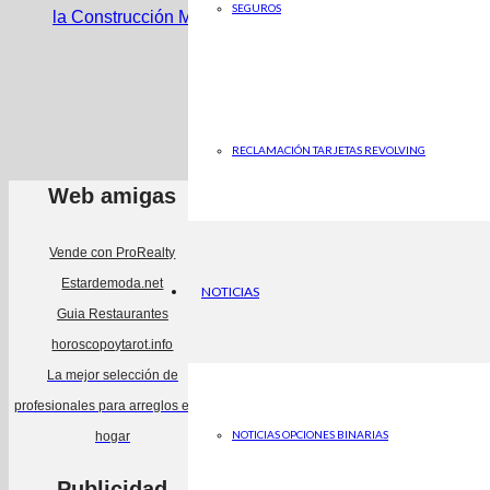
SEGUROS
la Construcción Moderna
RECLAMACIÓN TARJETAS REVOLVING
Web amigas
Vende con ProRealty
Estardemoda.net
NOTICIAS
Guia Restaurantes
horoscopoytarot.info
La mejor selección de
profesionales para arreglos en tu
NOTICIAS OPCIONES BINARIAS
hogar
Publicidad