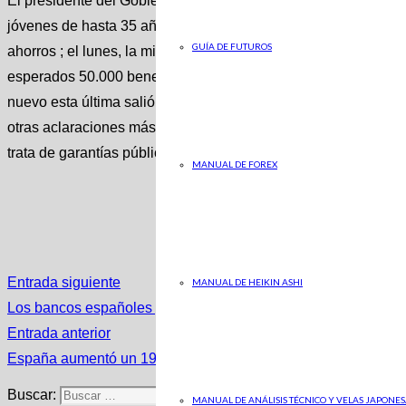
El presidente del Gobierno, Pedro Sánchez, anunció la inmin
jóvenes de hasta 35 años y familias con menores puedan acc
GUÍA DE FUTUROS
ahorros ; el lunes, la ministra del ramo, Raquel Sánchez, dio 
esperados 50.000 beneficiarios y que la medida tendrá un cos
nuevo esta última salió en rueda de prensa tras el Consejo d
otras aclaraciones más. Pese a todas las intervenciones, la med
trata de garantías públicas, articuladas a través del Ministerio
MANUAL DE FOREX
Entrada siguiente
MANUAL DE HEIKIN ASHI
Los bancos españoles pagan menos de la mitad que los europ
Entrada anterior
España aumentó un 19% las importaciones de gas de Rusia y 
Buscar:
MANUAL DE ANÁLISIS TÉCNICO Y VELAS JAPONES