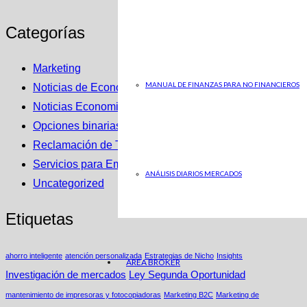
Categorías
Marketing
MANUAL DE FINANZAS PARA NO FINANCIEROS
Noticias de Economia en ABC
Noticias Economicas
Opciones binarias
Reclamación de Tarjetas Revolving
Servicios para Empresas
ANÁLISIS DIARIOS MERCADOS
Uncategorized
Etiquetas
ahorro inteligente
atención personalizada
Estrategias de Nicho
Insights
AREA BROKER
Investigación de mercados
Ley Segunda Oportunidad
mantenimiento de impresoras y fotocopiadoras
Marketing B2C
Marketing de