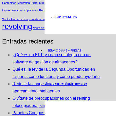
Contenidos
Marketing Digital
Muestras productos
Parking
renting de
impresoras y fotocopiadoras
Renting Fotocopiadoras
Renting Impresoras
Tarjetas
CRIPTOMONEDAS
Sector Construccion
soporte técnico
revolving
Venta de Bases de Datos
Entradas recientes
SERVICIOS A EMPRESAS
¿Qué es un ERP y cómo se integra con un
software de gestión de almacenes?
Qué es, la ley de la Segunda Oportunidad en
España: cómo funciona y cómo puede ayudarte
Reducir la congestión con soluciones de
PRODUCTOS FINANCIEROS
aparcamiento inteligentes
Olvídate de preocupaciones con el renting
fotocopiadora, sin inversión inicial
Paneles Composite: Innovación y Eficiencia en