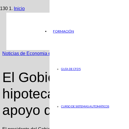
Inicio
Noticias de Economia en ABC
FORMACIÓN
El Gobierno aprueba avales para hipotecas sin tener as
Noticias de Economia en ABC
GUÍA DE CFD’S
El Gobierno aprueba
hipotecas sin tener 
apoyo de la banca
CURSO DE SISTEMAS AUTOMÁTICOS