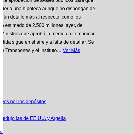
ente aprobación de avales públicos para que
eder a una hipoteca aunque no dispongan de
algún detalle más al respecto, como los
te estimado de 2.500 millones; ayer, de
e Ministros que aprobó la medida a comunicar
ida sigue en el aire y a falta de detallar. Se
 de Transportes y el Instituto…
Ver Más
eos por los depósitos
redujo las de EE.UU. y Argelia
AS