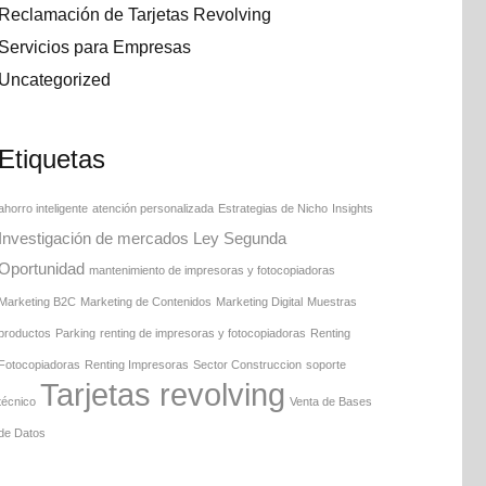
Reclamación de Tarjetas Revolving
Servicios para Empresas
Uncategorized
Etiquetas
ahorro inteligente
atención personalizada
Estrategias de Nicho
Insights
Investigación de mercados
Ley Segunda
Oportunidad
mantenimiento de impresoras y fotocopiadoras
Marketing B2C
Marketing de Contenidos
Marketing Digital
Muestras
productos
Parking
renting de impresoras y fotocopiadoras
Renting
Fotocopiadoras
Renting Impresoras
Sector Construccion
soporte
Tarjetas revolving
técnico
Venta de Bases
de Datos