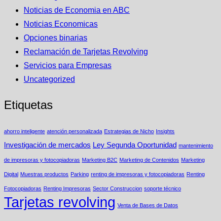
Noticias de Economia en ABC
Noticias Economicas
Opciones binarias
Reclamación de Tarjetas Revolving
Servicios para Empresas
Uncategorized
Etiquetas
ahorro inteligente
atención personalizada
Estrategias de Nicho
Insights
Investigación de mercados
Ley Segunda Oportunidad
mantenimiento
de impresoras y fotocopiadoras
Marketing B2C
Marketing de Contenidos
Marketing
Digital
Muestras productos
Parking
renting de impresoras y fotocopiadoras
Renting
Fotocopiadoras
Renting Impresoras
Sector Construccion
soporte técnico
Tarjetas revolving
Venta de Bases de Datos