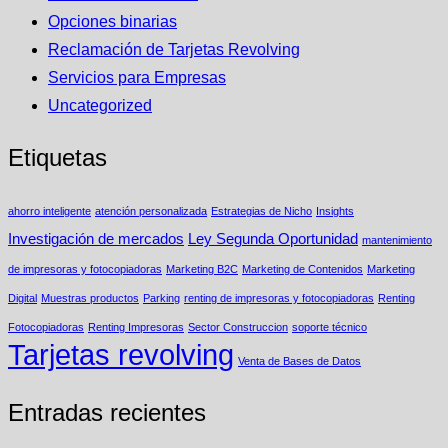
Opciones binarias
Reclamación de Tarjetas Revolving
Servicios para Empresas
Uncategorized
Etiquetas
ahorro inteligente
atención personalizada
Estrategias de Nicho
Insights
Investigación de mercados
Ley Segunda Oportunidad
mantenimiento
de impresoras y fotocopiadoras
Marketing B2C
Marketing de Contenidos
Marketing
Digital
Muestras productos
Parking
renting de impresoras y fotocopiadoras
Renting
Fotocopiadoras
Renting Impresoras
Sector Construccion
soporte técnico
Tarjetas revolving
Venta de Bases de Datos
Entradas recientes