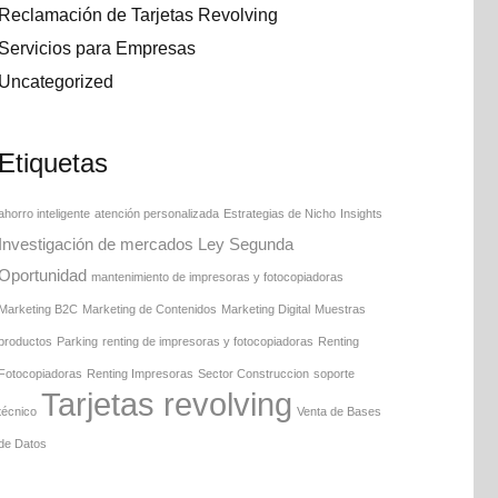
Reclamación de Tarjetas Revolving
Servicios para Empresas
Uncategorized
Etiquetas
ahorro inteligente
atención personalizada
Estrategias de Nicho
Insights
Investigación de mercados
Ley Segunda
Oportunidad
mantenimiento de impresoras y fotocopiadoras
Marketing B2C
Marketing de Contenidos
Marketing Digital
Muestras
productos
Parking
renting de impresoras y fotocopiadoras
Renting
Fotocopiadoras
Renting Impresoras
Sector Construccion
soporte
Tarjetas revolving
técnico
Venta de Bases
de Datos