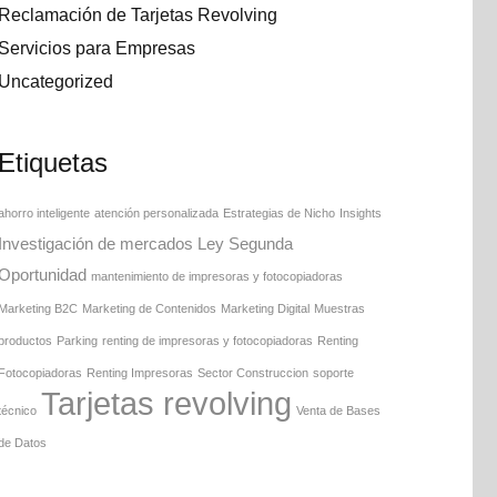
Reclamación de Tarjetas Revolving
Servicios para Empresas
Uncategorized
Etiquetas
ahorro inteligente
atención personalizada
Estrategias de Nicho
Insights
Investigación de mercados
Ley Segunda
Oportunidad
mantenimiento de impresoras y fotocopiadoras
Marketing B2C
Marketing de Contenidos
Marketing Digital
Muestras
productos
Parking
renting de impresoras y fotocopiadoras
Renting
Fotocopiadoras
Renting Impresoras
Sector Construccion
soporte
Tarjetas revolving
técnico
Venta de Bases
de Datos