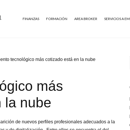
FINANZAS
FORMACIÓN
AREA BROKER
SERVICIOS A E
alento tecnológico más cotizado está en la nube
ológico más
n la nube
parición de nuevos perfiles profesionales adecuados a la
s y de digitalización . Entre ellos se encuentra el del