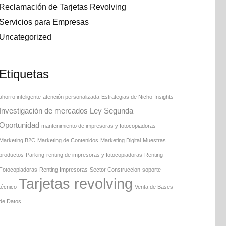
Reclamación de Tarjetas Revolving
Servicios para Empresas
Uncategorized
Etiquetas
ahorro inteligente
atención personalizada
Estrategias de Nicho
Insights
Investigación de mercados
Ley Segunda
Oportunidad
mantenimiento de impresoras y fotocopiadoras
Marketing B2C
Marketing de Contenidos
Marketing Digital
Muestras
productos
Parking
renting de impresoras y fotocopiadoras
Renting
Fotocopiadoras
Renting Impresoras
Sector Construccion
soporte
Tarjetas revolving
técnico
Venta de Bases
de Datos