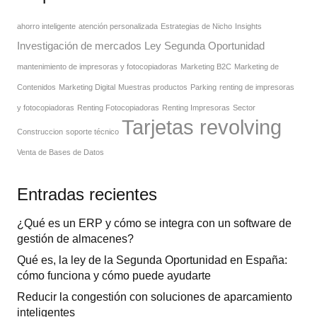
ahorro inteligente
atención personalizada
Estrategias de Nicho
Insights
Investigación de mercados
Ley Segunda Oportunidad
mantenimiento de impresoras y fotocopiadoras
Marketing B2C
Marketing de
Contenidos
Marketing Digital
Muestras productos
Parking
renting de impresoras
y fotocopiadoras
Renting Fotocopiadoras
Renting Impresoras
Sector
Tarjetas revolving
Construccion
soporte técnico
Venta de Bases de Datos
Entradas recientes
¿Qué es un ERP y cómo se integra con un software de
gestión de almacenes?
Qué es, la ley de la Segunda Oportunidad en España:
cómo funciona y cómo puede ayudarte
Reducir la congestión con soluciones de aparcamiento
inteligentes