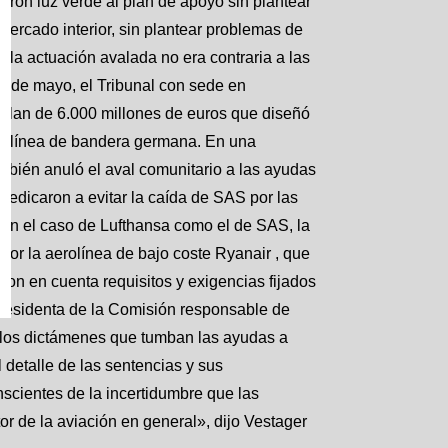
eron luz verde al plan de apoyo sin plantear
mercado interior, sin plantear problemas de
la actuación avalada no era contraria a las
 de mayo, el Tribunal con sede en
 plan de 6.000 millones de euros que diseñó
erolínea de bandera germana. En una
mbién anuló el aval comunitario a las ayudas
edicaron a evitar la caída de SAS por las
 en el caso de Lufthansa como el de SAS, la
or la aerolínea de bajo coste Ryanair , que
ron en cuenta requisitos y exigencias fijados
presidenta de la Comisión responsable de
 los dictámenes que tumban las ayudas a
detalle de las sentencias y sus
scientes de la incertidumbre que las
or de la aviación en general», dijo Vestager