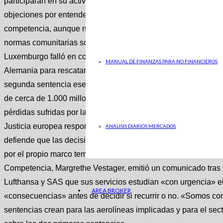
participaran en su actividad. Los responsables comunitarios di
objeciones por entender que la medida era compatible con el 
competencia, aunque no motivaron la conclusión según la cual 
normas comunitarias sobre ayudas de Estado. Ya el pasado 10
Luxemburgo falló en contra de la aprobación por Bruselas del
MANUAL DE FINANZAS PARA NO FINANCIEROS
Alemania para rescatar a Deutsche Lufthansa, matriz de la a
segunda sentencia ese mismo día, el Alto Tribunal europeo ta
de cerca de 1.000 millones de euros que Suecia y Dinamarca d
pérdidas sufridas por la compañía durante la pandemia. Tanto
Justicia europea responde a recursos de nulidad presentados p
ANÁLISIS DIARIOS MERCADOS
defiende que las decisiones del Ejecutivo comunitaria no tuvie
por el propio marco temporal para ayudas de Estado. La vice
Competencia, Margrethe Vestager, emitió un comunicado tras
Lufthansa y SAS que sus servicios estudian «con urgencia» el 
AREA BROKER
«consecuencias» antes de decidir si recurrir o no. «Somos con
sentencias crean para las aerolíneas implicadas y para el sect