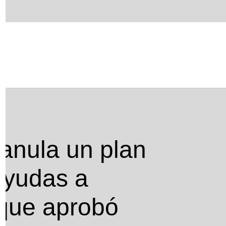
yudas a aerolíneas italianas que aprobó
 anula un plan
ayudas a
 que aprobó