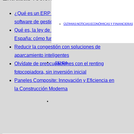
¿Qué es un ERP y cómo se integra con un
software de gestión de almacenes?
ÚLTIMAS NOTICIAS ECONÓMICAS Y FINANCIERAS
Qué es, la ley de la Segunda Oportunidad en
España: cómo funciona y cómo puede ayudarte
Reducir la congestión con soluciones de
aparcamiento inteligentes
TIENDA
Olvídate de preocupaciones con el renting
fotocopiadora, sin inversión inicial
Paneles Composite: Innovación y Eficiencia en
la Construcción Moderna