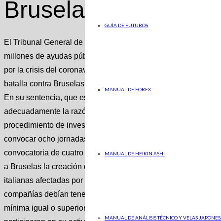
Bruselas
GUÍA DE FUTUROS
El Tribunal General de la Unión Europea ha anulado este mar
millones de ayudas públicas que el Gobierno italiano puso en
por la crisis del coronavirus, en la que es la tercera sentenci
batalla contra Bruselas por los planes de ayuda que aprobó pa
MANUAL DE FOREX
En su sentencia, que es recurrible, la Justicia europea conc
adecuadamente la razón por la que dio su visto bueno a las 
procedimiento de investigación formal. Noticia Relacionada e
convocar ocho jornadas de huelga ABC La medida responde a l
convocatoria de cuatro jornadas de huelga en la primera sema
MANUAL DE HEIKIN ASHI
a Bruselas la creación de un fondo de compensación de 130 m
italianas afectadas por las restricciones impuestas en pandem
compañías debían tener a todos sus empleados destinados en a
mínima igual o superior al convenio colectivo nacional para 
MANUAL DE ANÁLISIS TÉCNICO Y VELAS JAPONES