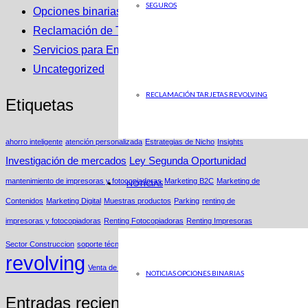
SEGUROS
Opciones binarias
Reclamación de Tarjetas Revolving
Servicios para Empresas
Uncategorized
RECLAMACIÓN TARJETAS REVOLVING
Etiquetas
ahorro inteligente
atención personalizada
Estrategias de Nicho
Insights
Investigación de mercados
Ley Segunda Oportunidad
mantenimiento de impresoras y fotocopiadoras
Marketing B2C
Marketing de
NOTICIAS
Contenidos
Marketing Digital
Muestras productos
Parking
renting de
impresoras y fotocopiadoras
Renting Fotocopiadoras
Renting Impresoras
Tarjetas
Sector Construccion
soporte técnico
revolving
Venta de Bases de Datos
NOTICIAS OPCIONES BINARIAS
Entradas recientes