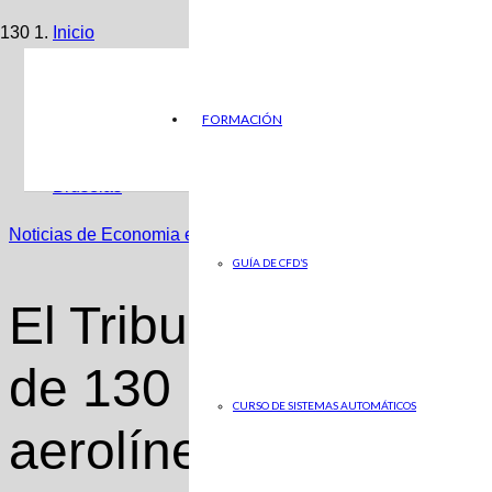
Inicio
Noticias de Economia en ABC
FORMACIÓN
El Tribunal de la UE anula un plan de 130 millones de a
Bruselas
Noticias de Economia en ABC
GUÍA DE CFD’S
El Tribunal de la UE
de 130 millones de 
CURSO DE SISTEMAS AUTOMÁTICOS
aerolíneas italianas