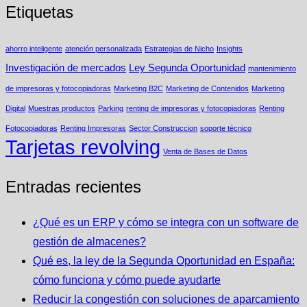
Etiquetas
ahorro inteligente
atención personalizada
Estrategias de Nicho
Insights
Investigación de mercados
Ley Segunda Oportunidad
mantenimiento
de impresoras y fotocopiadoras
Marketing B2C
Marketing de Contenidos
Marketing
Digital
Muestras productos
Parking
renting de impresoras y fotocopiadoras
Renting
Fotocopiadoras
Renting Impresoras
Sector Construccion
soporte técnico
Tarjetas revolving
Venta de Bases de Datos
Entradas recientes
¿Qué es un ERP y cómo se integra con un software de
gestión de almacenes?
Qué es, la ley de la Segunda Oportunidad en España:
cómo funciona y cómo puede ayudarte
Reducir la congestión con soluciones de aparcamiento