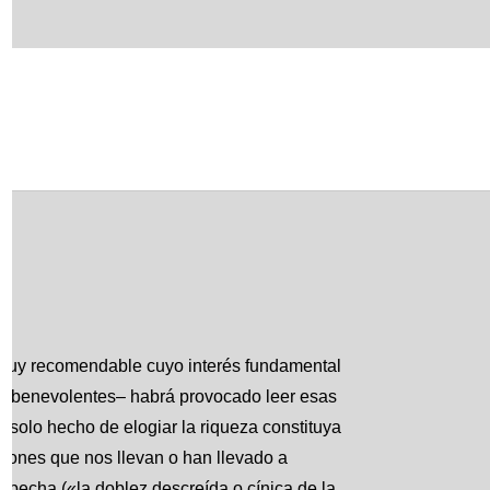
bro muy recomendable cuyo interés fundamental
er benevolentes– habrá provocado leer esas
l solo hecho de elogiar la riqueza constituya
zones que nos llevan o han llevado a
sospecha («la doblez descreída o cínica de la