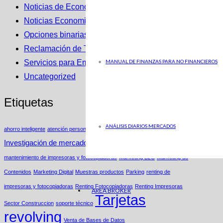
Noticias de Economia en ABC
Noticias Economicas
Opciones binarias
Reclamación de Tarjetas Revolving
MANUAL DE FINANZAS PARA NO FINANCIEROS
Servicios para Empresas
Uncategorized
Etiquetas
ANÁLISIS DIARIOS MERCADOS
ahorro inteligente
atención personalizada
Estrategias de Nicho
Insights
Investigación de mercados
Ley Segunda Oportunidad
mantenimiento de impresoras y fotocopiadoras
Marketing B2C
Marketing de
Contenidos
Marketing Digital
Muestras productos
Parking
renting de
impresoras y fotocopiadoras
Renting Fotocopiadoras
Renting Impresoras
AREA BROKER
Tarjetas
Sector Construccion
soporte técnico
revolving
Venta de Bases de Datos