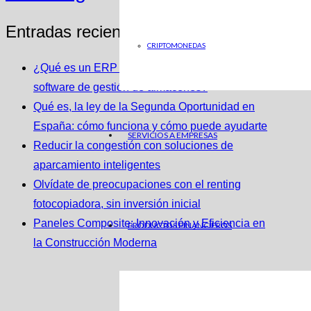
Entradas recientes
CRIPTOMONEDAS
¿Qué es un ERP y cómo se integra con un
software de gestión de almacenes?
Qué es, la ley de la Segunda Oportunidad en
España: cómo funciona y cómo puede ayudarte
SERVICIOS A EMPRESAS
Reducir la congestión con soluciones de
aparcamiento inteligentes
Olvídate de preocupaciones con el renting
fotocopiadora, sin inversión inicial
Paneles Composite: Innovación y Eficiencia en
PRODUCTOS FINANCIEROS
la Construcción Moderna