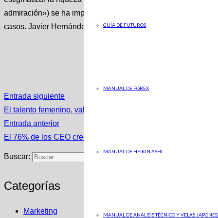
admiración») se ha impuesto y cualquier otro planteamiento e
GUÍA DE FUTUROS
casos. Javier Hernández-Pacheco, autor del libro, en este 
MANUAL DE FOREX
Entrada siguiente
El talento femenino, valor en alza en la gran empresa
Entrada anterior
El 76% de los CEO cree que en España se recuperará el 100% 
MANUAL DE HEIKIN ASHI
Buscar:
Categorías
Marketing
MANUAL DE ANÁLISIS TÉCNICO Y VELAS JAPONES