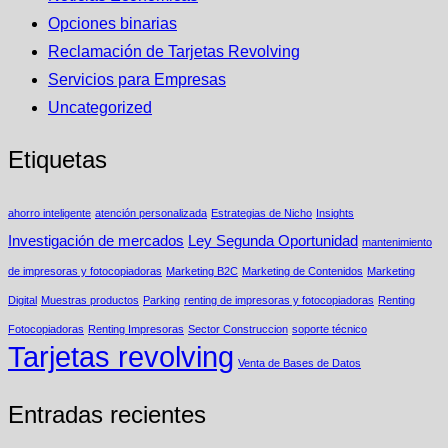
Opciones binarias
Reclamación de Tarjetas Revolving
Servicios para Empresas
Uncategorized
Etiquetas
ahorro inteligente
atención personalizada
Estrategias de Nicho
Insights
Investigación de mercados
Ley Segunda Oportunidad
mantenimiento
de impresoras y fotocopiadoras
Marketing B2C
Marketing de Contenidos
Marketing
Digital
Muestras productos
Parking
renting de impresoras y fotocopiadoras
Renting
Fotocopiadoras
Renting Impresoras
Sector Construccion
soporte técnico
Tarjetas revolving
Venta de Bases de Datos
Entradas recientes