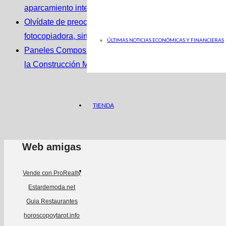
aparcamiento inteligentes
Olvídate de preocupaciones con el renting
fotocopiadora, sin inversión inicial
ÚLTIMAS NOTICIAS ECONÓMICAS Y FINANCIERAS
Paneles Composite: Innovación y Eficiencia en
la Construcción Moderna
TIENDA
Web amigas
Vende con ProRealty
Estardemoda.net
Guia Restaurantes
horoscopoytarot.info