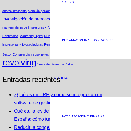
SEGUROS
ahorro inteligente
atención personalizada
Estrategias de Nicho
Insights
Investigación de mercados
Ley Segunda Oportunidad
mantenimiento de impresoras y fotocopiadoras
Marketing B2C
Marketing de
Contenidos
Marketing Digital
Muestras productos
Parking
renting de
RECLAMACIÓN TARJETAS REVOLVING
impresoras y fotocopiadoras
Renting Fotocopiadoras
Renting Impresoras
Tarjetas
Sector Construccion
soporte técnico
revolving
Venta de Bases de Datos
Entradas recientes
NOTICIAS
¿Qué es un ERP y cómo se integra con un
software de gestión de almacenes?
Qué es, la ley de la Segunda Oportunidad en
NOTICIAS OPCIONES BINARIAS
España: cómo funciona y cómo puede ayudarte
Reducir la congestión con soluciones de