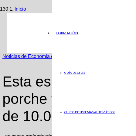
Inicio
Noticias de Economia en ABC
FORMACIÓN
Esta es la casa prefabricada con porche y terraza que 
Noticias de Economia en ABC
GUÍA DE CFD’S
Esta es la casa pref
porche y terraza qu
de 10.000 euros
CURSO DE SISTEMAS AUTOMÁTICOS