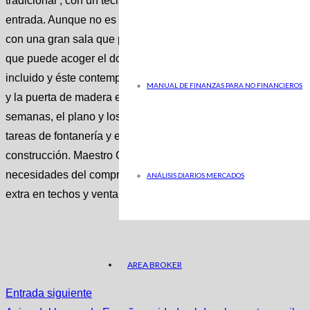
tradicional , con un techo a dos aguas y una pequeña terraza 
entrada. Aunque no es muy grande le cabe una mesa con dos sil
con una gran sala que puede ser una cocina-comedor o una sa
que puede acoger el dormitorio y otra con un baño. El precio 
incluido y éste contempla ventanas de doble cristal de made
MANUAL DE FINANZAS PARA NO FINANCIEROS
y la puerta de madera encolada. El precio incluye la entrega 
semanas, el plano y los cerramientos pero no contempla la des
tareas de fontanería y electricidad, el montaje, la pintura, el ai
construcción. Maestro Casas por su parte permite personaliza
necesidades del comprador: por ejemplo, se pueden añadir de
ANÁLISIS DIARIOS MERCADOS
extra en techos y ventanas o unas puertas más reforzadas.
AREA BROKER
Entrada siguiente