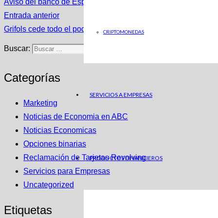
Aviso del banco de España: cuidado al devolver estos recibos
Entrada anterior
Grifols cede todo el poder ejecutivo a un miembro externo a la
CRIPTOMONEDAS
Buscar:
Categorías
SERVICIOS A EMPRESAS
Marketing
Noticias de Economia en ABC
Noticias Economicas
Opciones binarias
Reclamación de Tarjetas Revolving
PRODUCTOS FINANCIEROS
Servicios para Empresas
Uncategorized
Etiquetas