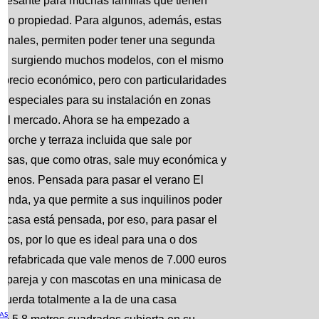
eresante para muchas familias que tienen
er o propiedad. Para algunos, además, estas
ionales, permiten poder tener una segunda
stán surgiendo muchos modelos, con el mismo
n precio económico, pero con particularidades
nes especiales para su instalación en zonas
n el mercado. Ahora se ha empezado a
 porche y terraza incluida que sale por
Casas, que como otras, sale muy económica y
errenos. Pensada para pasar el verano El
vienda, ya que permite a sus inquilinos poder
La casa está pensada, por eso, para pasar el
dos, por lo que es ideal para una o dos
 prefabricada que vale menos de 7.000 euros
 en pareja y con mascotas en una minicasa de
cuerda totalmente a la de una casa
AS