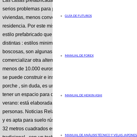
Las casas prefabricadas son una alternativa cada vez más int
serios problemas para poder acceder a un inmueble de alquil
GUÍA DE FUTUROS
viviendas, menos convencionales pero muy asequibles y func
residencia. Por este mismo motivo, en los últimos tiempos e
estilo prefabricado que garantiza una rápida construcción y u
distintas : estilos minimalistas, acabados de lujo o prestacio
boscosas, son algunas de las opciones distintas que están e
MANUAL DE FOREX
comercializar otra alternativa, la de una casa prefabricada con
menos de 10.000 euros. Se trata de la ‘Rond XL’ de Maestro 
se puede construir e instalar en poco tiempo en variedad de t
porche , sin duda, es uno de los grandes atractivos de esta vi
tener un espacio para descansar y leer o comer al aire libre. 
MANUAL DE HEIKIN ASHI
verano: está elaborada con madera y tiene 25,9 metros cuadra
personas. Noticias Relacionadas estandar No Esta es la casa
y es apta para suelo rústico Jorge Herrero estandar No Vivir
32 metros cuadrados es posible A. Cabeza Su construcción re
MANUAL DE ANÁLISIS TÉCNICO Y VELAS JAPONES