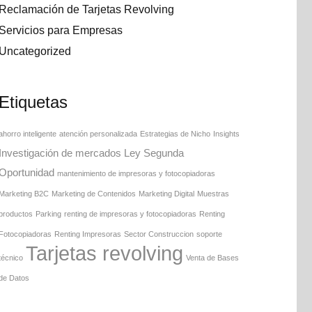
Reclamación de Tarjetas Revolving
Servicios para Empresas
Uncategorized
Etiquetas
ahorro inteligente
atención personalizada
Estrategias de Nicho
Insights
Investigación de mercados
Ley Segunda
Oportunidad
mantenimiento de impresoras y fotocopiadoras
Marketing B2C
Marketing de Contenidos
Marketing Digital
Muestras
productos
Parking
renting de impresoras y fotocopiadoras
Renting
Fotocopiadoras
Renting Impresoras
Sector Construccion
soporte
Tarjetas revolving
técnico
Venta de Bases
de Datos