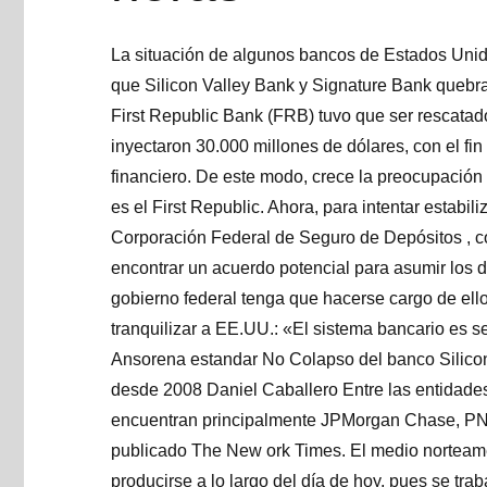
La situación de algunos bancos de Estados Un
que Silicon Valley Bank y Signature Bank queb
First Republic Bank (FRB) tuvo que ser rescatad
inyectaron 30.000 millones de dólares, con el fin
financiero. De este modo, crece la preocupació
es el First Republic. Ahora, para intentar estabil
Corporación Federal de Seguro de Depósitos , co
encontrar un acuerdo potencial para asumir los d
gobierno federal tenga que hacerse cargo de el
tranquilizar a EE.UU.: «El sistema bancario es s
Ansorena estandar No Colapso del banco Silicon 
desde 2008 Daniel Caballero Entre las entidade
encuentran principalmente JPMorgan Chase, PNC
publicado The New ork Times. El medio norteame
producirse a lo largo del día de hoy, pues se tra