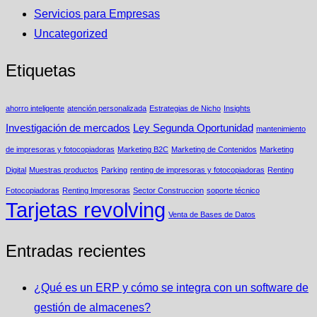
Servicios para Empresas
Uncategorized
Etiquetas
ahorro inteligente
atención personalizada
Estrategias de Nicho
Insights
Investigación de mercados
Ley Segunda Oportunidad
mantenimiento
de impresoras y fotocopiadoras
Marketing B2C
Marketing de Contenidos
Marketing
Digital
Muestras productos
Parking
renting de impresoras y fotocopiadoras
Renting
Fotocopiadoras
Renting Impresoras
Sector Construccion
soporte técnico
Tarjetas revolving
Venta de Bases de Datos
Entradas recientes
¿Qué es un ERP y cómo se integra con un software de
gestión de almacenes?