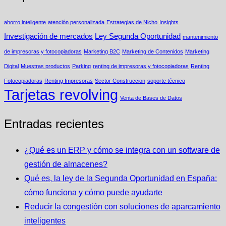
ahorro inteligente
atención personalizada
Estrategias de Nicho
Insights
Investigación de mercados
Ley Segunda Oportunidad
mantenimiento
de impresoras y fotocopiadoras
Marketing B2C
Marketing de Contenidos
Marketing
Digital
Muestras productos
Parking
renting de impresoras y fotocopiadoras
Renting
Fotocopiadoras
Renting Impresoras
Sector Construccion
soporte técnico
Tarjetas revolving
Venta de Bases de Datos
Entradas recientes
¿Qué es un ERP y cómo se integra con un software de
gestión de almacenes?
Qué es, la ley de la Segunda Oportunidad en España:
cómo funciona y cómo puede ayudarte
Reducir la congestión con soluciones de aparcamiento
inteligentes