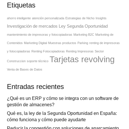
Etiquetas
ahorro inteligente
atención personalizada
Estrategias de Nicho
Insights
Investigación de mercados
Ley Segunda Oportunidad
mantenimiento de impresoras y fotocopiadoras
Marketing B2C
Marketing de
Contenidos
Marketing Digital
Muestras productos
Parking
renting de impresoras
y fotocopiadoras
Renting Fotocopiadoras
Renting Impresoras
Sector
Tarjetas revolving
Construccion
soporte técnico
Venta de Bases de Datos
Entradas recientes
¿Qué es un ERP y cómo se integra con un software de
gestión de almacenes?
Qué es, la ley de la Segunda Oportunidad en España:
cómo funciona y cómo puede ayudarte
Reducir la congestión con soluciones de aparcamiento