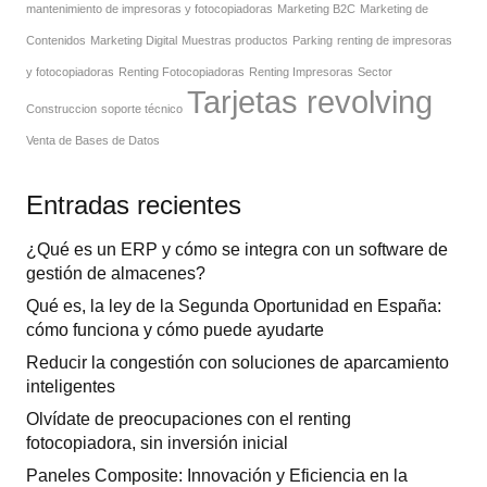
mantenimiento de impresoras y fotocopiadoras
Marketing B2C
Marketing de
Contenidos
Marketing Digital
Muestras productos
Parking
renting de impresoras
y fotocopiadoras
Renting Fotocopiadoras
Renting Impresoras
Sector
Tarjetas revolving
Construccion
soporte técnico
Venta de Bases de Datos
Entradas recientes
¿Qué es un ERP y cómo se integra con un software de
gestión de almacenes?
Qué es, la ley de la Segunda Oportunidad en España:
cómo funciona y cómo puede ayudarte
Reducir la congestión con soluciones de aparcamiento
inteligentes
Olvídate de preocupaciones con el renting
fotocopiadora, sin inversión inicial
Paneles Composite: Innovación y Eficiencia en la