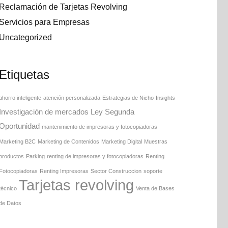
Reclamación de Tarjetas Revolving
Servicios para Empresas
Uncategorized
Etiquetas
ahorro inteligente
atención personalizada
Estrategias de Nicho
Insights
Investigación de mercados
Ley Segunda
Oportunidad
mantenimiento de impresoras y fotocopiadoras
Marketing B2C
Marketing de Contenidos
Marketing Digital
Muestras
productos
Parking
renting de impresoras y fotocopiadoras
Renting
Fotocopiadoras
Renting Impresoras
Sector Construccion
soporte
Tarjetas revolving
técnico
Venta de Bases
de Datos