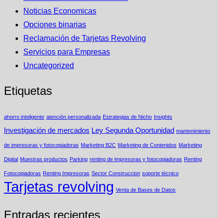
Noticias Economicas
Opciones binarias
Reclamación de Tarjetas Revolving
Servicios para Empresas
Uncategorized
Etiquetas
ahorro inteligente
atención personalizada
Estrategias de Nicho
Insights
Investigación de mercados
Ley Segunda Oportunidad
mantenimiento
de impresoras y fotocopiadoras
Marketing B2C
Marketing de Contenidos
Marketing
Digital
Muestras productos
Parking
renting de impresoras y fotocopiadoras
Renting
Fotocopiadoras
Renting Impresoras
Sector Construccion
soporte técnico
Tarjetas revolving
Venta de Bases de Datos
Entradas recientes