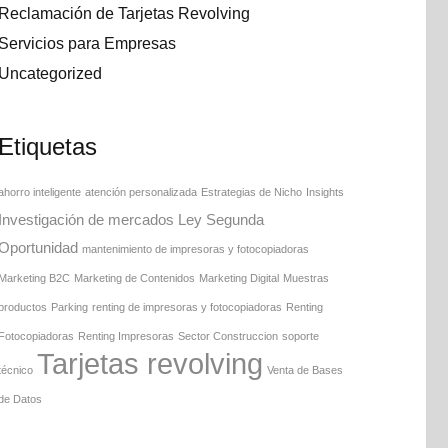
Reclamación de Tarjetas Revolving
Servicios para Empresas
Uncategorized
Etiquetas
ahorro inteligente
atención personalizada
Estrategias de Nicho
Insights
Investigación de mercados
Ley Segunda
Oportunidad
mantenimiento de impresoras y fotocopiadoras
Marketing B2C
Marketing de Contenidos
Marketing Digital
Muestras
productos
Parking
renting de impresoras y fotocopiadoras
Renting
Fotocopiadoras
Renting Impresoras
Sector Construccion
soporte
Tarjetas revolving
técnico
Venta de Bases
de Datos