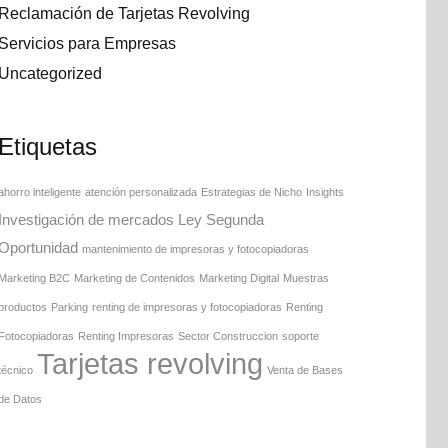
Reclamación de Tarjetas Revolving
Servicios para Empresas
Uncategorized
Etiquetas
ahorro inteligente
atención personalizada
Estrategias de Nicho
Insights
Investigación de mercados
Ley Segunda
Oportunidad
mantenimiento de impresoras y fotocopiadoras
Marketing B2C
Marketing de Contenidos
Marketing Digital
Muestras
productos
Parking
renting de impresoras y fotocopiadoras
Renting
Fotocopiadoras
Renting Impresoras
Sector Construccion
soporte
Tarjetas revolving
técnico
Venta de Bases
de Datos