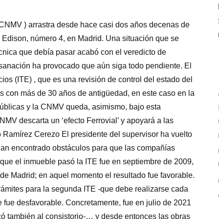
 CNMV ) arrastra desde hace casi dos años decenas de
le Edison, número 4, en Madrid. Una situación que se
écnica que debía pasar acabó con el veredicto de
bsanación ha provocado que aún siga todo pendiente. El
cios (ITE) , que es una revisión de control del estado del
es con más de 30 años de antigüedad, en este caso en la
 públicas y la CNMV queda, asimismo, bajo esta
NMV descarta un ‘efecto Ferrovial’ y apoyará a las
 Ramírez Cerezo El presidente del supervisor ha vuelto
han encontrado obstáculos para que las compañías
que el inmueble pasó la ITE fue en septiembre de 2009,
 de Madrid; en aquel momento el resultado fue favorable.
trámites para la segunda ITE -que debe realizarse cada
me fue desfavorable. Concretamente, fue en julio de 2021
có también al consistorio-… y desde entonces las obras