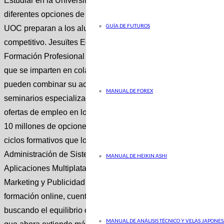
Estudiar en la Universitat Oberta de Catalunya (UOC) no es un
diferentes opciones de Formación Profesional que Jesuïtes Ed
GUÍA DE FUTUROS
UOC preparan a los alumnos de una forma práctica para enfren
competitivo. Jesuïtes Educació , una institución de gran prest
Formación Profesional presencial, también dispone de una ofer
que se imparten en colaboración con la UOC . Esta propuesta
pueden combinar su actividad con estudios presenciales, y se 
MANUAL DE FOREX
seminarios especializados. Noticia Relacionada estandar No 
ofertas de empleo en los próximos 10 años en España Gonzal
10 millones de opciones de trabajo se liberarán hasta 2030 Si
ciclos formativos que los alumnos pueden estudiar en Jesuït
Administración de Sistemas Informáticos en Red, Desarrollo d
MANUAL DE HEIKIN ASHI
Aplicaciones Multiplataforma, Integración Social, Administrac
Marketing y Publicidad y Educación Infantil. La UOC, univers
formación online, cuenta con una comunidad de más de 87.00
buscando el equilibrio entre la excelencia y la flexibilidad que
MANUAL DE ANÁLISIS TÉCNICO Y VELAS JAPONES