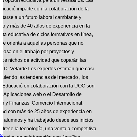
a opción exclusiva para universitarios. Las
ucació imparte con la colaboración de la
tarse a un futuro laboral cambiante y
igio y más de 40 años de experiencia en la
ta educativa de ciclos formativos en línea,
 se orienta a aquellas personas que no
basa en el trabajo por proyectos y
Los nichos de actividad que coparán las
o D. Velarde Los expertos estiman que casi
guiendo las tendencias del mercado , los
es Educació en colaboración con la UOC son
e Aplicaciones web o el Desarrollo de
ión y Finanzas, Comercio Internacional,
idad con más de 25 años de experiencia en
0 alumnos y ha trabajado desde sus inicios
 ofrece la tecnología, una ventaja competitiva
AS