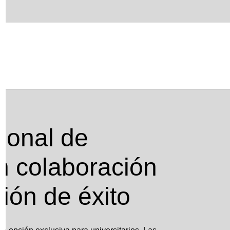
boración con la UOC, una opción de éxito
ional de
n colaboración
ión de éxito