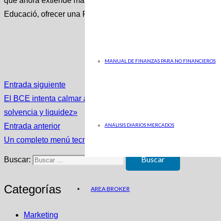
que ahora extiende más allá del ámbito universitario y que le 
Educació, ofrecer una Formación Profesional de éxito.
MANUAL DE FINANZAS PARA NO FINANCIEROS
Entrada siguiente
El BCE intenta calmar a los mercados: «La banca europea es re
solvencia y liquidez»
Entrada anterior
ANÁLISIS DIARIOS MERCADOS
Un completo menú tecnológico para plantar cara al fraude ali
Buscar:
Categorías
AREA BROKER
Marketing