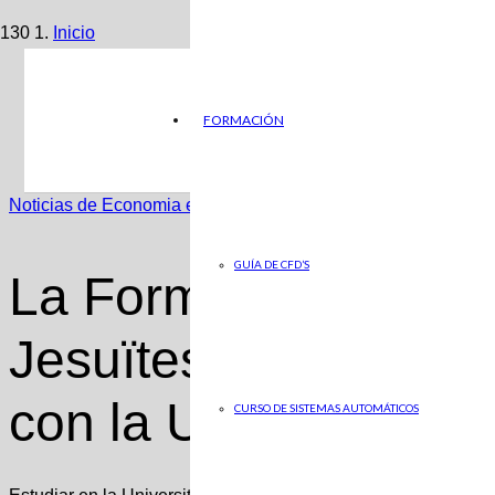
Inicio
Noticias de Economia en ABC
FORMACIÓN
La Formación profesional de Jesuïtes Educació en cola
Noticias de Economia en ABC
GUÍA DE CFD’S
La Formación profes
Jesuïtes Educació e
con la UOC, una opc
CURSO DE SISTEMAS AUTOMÁTICOS