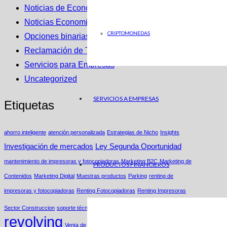
Noticias de Economia en ABC
Noticias Economicas
CRIPTOMONEDAS
Opciones binarias
Reclamación de Tarjetas Revolving
Servicios para Empresas
Uncategorized
SERVICIOS A EMPRESAS
Etiquetas
ahorro inteligente
atención personalizada
Estrategias de Nicho
Insights
Investigación de mercados
Ley Segunda Oportunidad
mantenimiento de impresoras y fotocopiadoras
Marketing B2C
Marketing de
PRODUCTOS FINANCIEROS
Contenidos
Marketing Digital
Muestras productos
Parking
renting de
impresoras y fotocopiadoras
Renting Fotocopiadoras
Renting Impresoras
Tarjetas
Sector Construccion
soporte técnico
revolving
Venta de Bases de Datos