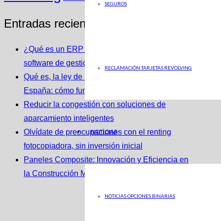
SEGUROS
Entradas recientes
¿Qué es un ERP y cómo se integra con un
software de gestión de almacenes?
RECLAMACIÓN TARJETAS REVOLVING
Qué es, la ley de la Segunda Oportunidad en
España: cómo funciona y cómo puede ayudarte
Reducir la congestión con soluciones de
aparcamiento inteligentes
NOTICIAS
Olvídate de preocupaciones con el renting
fotocopiadora, sin inversión inicial
Paneles Composite: Innovación y Eficiencia en
la Construcción Moderna
NOTICIAS OPCIONES BINARIAS