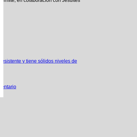
permite, en colaboración con Jesuïtes
sistente y tiene sólidos niveles de
mentario