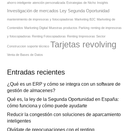
ahorro inteligente
atención personalizada
Estrategias de Nicho
Insights
Investigación de mercados
Ley Segunda Oportunidad
mantenimiento de impresoras y fotocopiadoras
Marketing B2C
Marketing de
Contenidos
Marketing Digital
Muestras productos
Parking
renting de impresoras
y fotocopiadoras
Renting Fotocopiadoras
Renting Impresoras
Sector
Tarjetas revolving
Construccion
soporte técnico
Venta de Bases de Datos
Entradas recientes
¿Qué es un ERP y cómo se integra con un software de
gestión de almacenes?
Qué es, la ley de la Segunda Oportunidad en España:
cómo funciona y cómo puede ayudarte
Reducir la congestión con soluciones de aparcamiento
inteligentes
Olvídate de preocupaciones con el renting