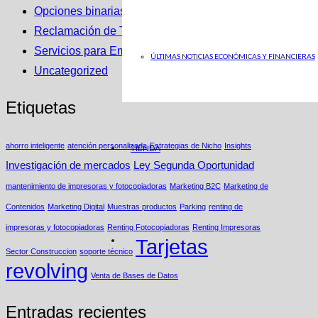
Opciones binarias
Reclamación de Tarjetas Revolving
Servicios para Empresas
ÚLTIMAS NOTICIAS ECONÓMICAS Y FINANCIERAS
Uncategorized
Etiquetas
ahorro inteligente
atención personalizada
Estrategias de Nicho
Insights
TIENDA
Investigación de mercados
Ley Segunda Oportunidad
mantenimiento de impresoras y fotocopiadoras
Marketing B2C
Marketing de
Contenidos
Marketing Digital
Muestras productos
Parking
renting de
impresoras y fotocopiadoras
Renting Fotocopiadoras
Renting Impresoras
Tarjetas
Sector Construccion
soporte técnico
revolving
Venta de Bases de Datos
Entradas recientes