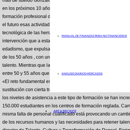
más de sueldo Gonzalo D. Velarde estandar No Los nichos de 
en los próximos 10 años en España Gonzalo D. Velarde Aquí, 
formación profesional dua l como el principal foco de aprendi
el futuro esas actividad con un grado de tecnificación a lo qu
tecnológica de las herramientas de trabajo. Recordaba la re
MANUAL DE FINANZAS PARA NO FINANCIEROS
intervención que a estas carencias detectadas en la base de l
edadismo, que expulsa de forma cuasi permanente a todos los 
de los 50 años , con un escaso nivel de reinserción en el mer
talento. Mientras que las empresas se quejan porque no encu
entre 50 y 55 años que pierden su empleo y no vuelven a entr
ANÁLISIS DIARIOS MERCADOS
«El reto fundamental está en la cualificación de las personas 
sustitución con cierta tranquilidad», señalaba ensalzando en 
los niveles de asistencia a este tipo de formación se han in
150.000 estudiantes en los centros de formación reglada. Cam
AREA BROKER
misma falta de personal cualificado está provocando un cambi
de los recursos humanos y las necesidades para retener talento