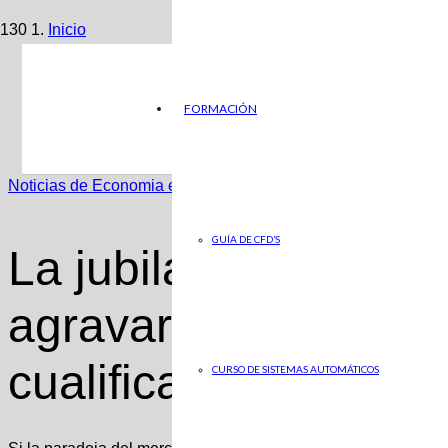
Inicio
Noticias de Economia en ABC
FORMACIÓN
La jubilación del ‘baby boom’ agravará la falta de traba
Noticias de Economia en ABC
GUÍA DE CFD’S
La jubilación del ‘b
agravará la falta de
cualificados en las
CURSO DE SISTEMAS AUTOMÁTICOS