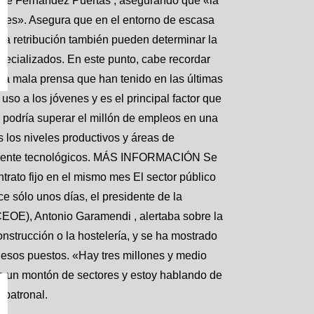
ique Fernández Puertas , asegurando que «la
ientes». Asegura que en el entorno de escasa
 la retribución también pueden determinar la
pecializados. En este punto, cabe recordar
La mala prensa que han tenido en las últimas
o a los jóvenes y es el principal factor que
 podría superar el millón de empleos en una
 los niveles productivos y áreas de
ramente tecnológicos. MÁS INFORMACIÓN Se
trato fijo en el mismo mes El sector público
sólo unos días, el presidente de la
OE), Antonio Garamendi , alertaba sobre la
strucción o la hostelería, y se ha mostrado
 esos puestos. «Hay tres millones y medio
ra un montón de sectores y estoy hablando de
a patronal.