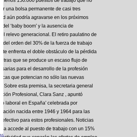
al menos 150.000 puestos de trabajo que no
stir una bolsa permanente de casi tres
idad aún podría agravarse en los próximos
n del ‘baby boom’ y la ausencia de
el relevo generacional. El retiro paulatino de
a del orden del 30% de la fuerza de trabajo
te enfrenta el doble obstáculo de la pérdida
ientras que se produce un escaso flujo de
arias para el desarrollo de la profesión
ógicas que potencian no sólo las nuevas
. Sobre esta premisa, la secretaria general
ción Profesional, Clara Sanz , apuntó
ado laboral en España’ celebrada por
blación nacida entre 1946 y 1964 para las
efectivo para estos profesionales. Noticias
esa accede al puesto de trabajo con un 15%
AS