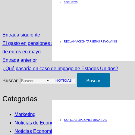
SEGUROS
Entrada siguiente
RECLAMACIÓN TARJETAS REVOLVING
El gasto en pensiones anota otro récord por el impulso del IP
de euros en mayo
Entrada anterior
¿Qué pasaría en caso de impago de Estados Unidos?
Buscar:
NOTICIAS
Categorías
Marketing
NOTICIAS OPCIONES BINARIAS
Noticias de Economia en ABC
Noticias Economicas