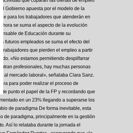
actividad que coparán las ofertas de empleo
el Gobierno apuesta por el modelo de la
zaje para los trabajadores que atenderán en
e ahora se suma el aspecto de la evolución
sponsable de Educación durante su
os futuros empleados se suma el efecto del
trabajadores que pierden el empleo a partir
cado. «No estamos permitiendo despilfarrar
entran profesionales, hay muchas personas
ar al mercado laboral», señalaba Clara Sanz.
para para poder realizar el proceso de
este punto el papel de la FP y recordando que
crementado en un 23% llegando a superarse los
bio de paradigma De forma inevitable, esta
o de paradigma, principalmente en la gestión
. Así lo relataba durante la jornada el