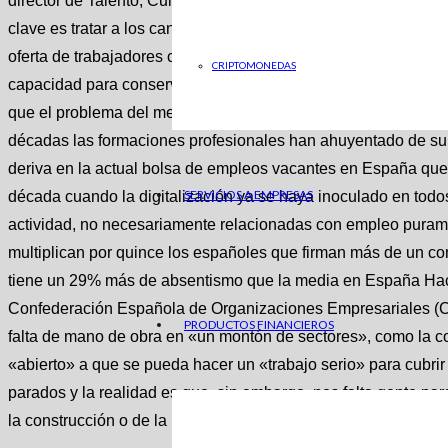
director de Talento, Cultura y Transformación de Repsol, Enr
clave es tratar a los candidatos al puesto de trabajo como cl
oferta de trabajadores cualificados, los aspectos al margen de
CRIPTOMONEDAS
capacidad para conservar en la empresa a los perfiles más es
que el problema del mercado laboral en España es de fondo. 
décadas las formaciones profesionales han ahuyentado de su us
deriva en la actual bolsa de empleos vacantes en España que
SERVICIOS A EMPRESAS
década cuando la digitalización ya se haya inoculado en todos
actividad, no necesariamente relacionadas con empleo pu
multiplican por quince los españoles que firman más de un con
tiene un 29% más de absentismo que la media en España Hace 
Confederación Española de Organizaciones Empresariales (CE
PRODUCTOS FINANCIEROS
falta de mano de obra en «un montón de sectores», como la con
«abierto» a que se pueda hacer un «trabajo serio» para cubrir
parados y la realidad es que, sin embargo, nos falta gente pa
la construcción o de la hostelería», advierte el presidente de l