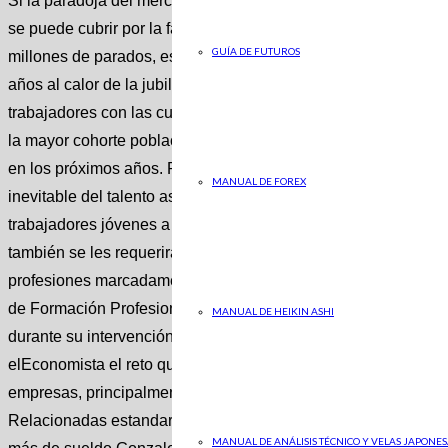
Si la paradoja del mercado laboral español, que cuenta con 
se puede cubrir por la falta de personal cualificado pese a exi
GUÍA DE FUTUROS
millones de parados, es difícilmente digerible. Pero está real
años al calor de la jubilación inminentemente de la generació
trabajadores con las cualidades necesarias para llevar a cabo 
la mayor cohorte población hará que el tejido productivo pierd
en los próximos años. Por lo que el problema del empleo vacan
MANUAL DE FOREX
inevitable del talento asociado a los perfiles más longevos m
trabajadores jóvenes a los que además de las cualidades neces
también se les requerirá un control de las habilidades tecnol
profesiones marcadamente digitales sino las más tradicionales
de Formación Profesional del Ministerio de Educación y Forma
MANUAL DE HEIKIN ASHI
durante su intervención en la jornada ‘La transición del merc
elEconomista el reto que supone la salida de la cohorte de po
empresas, principalmente a la hora de encontrar un reemplazo 
Relacionadas estandar Si El becario que se forma en la empr
MANUAL DE ANÁLISIS TÉCNICO Y VELAS JAPONES