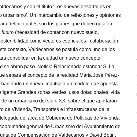
decarros y con el título ‘Los nuevos desarrollos en
o urbanismo’. Un intercambio de reflexiones y opiniones
para definir cuáles son los planes que deben guiar la
futuro (necesidad de contar con nuevo suelo,
 sostenibilidad como vectores esenciales-, colaboración
 este contexto, Valdecarros se postula como uno de los
para consolidar en la ciudad un nuevo concepto
dad se abran paso. Noticia Relacionada estandar Si La
l que separa el concepto de la realidad María José Pérez-
ís han dado un nuevo impulso a un modelo que apuesta
nteligente Grandes zonas verdes, usos dotacionales, vida
e de un urbanismo del siglo XXI sobre el que aportaron
 de Vivienda, Transportes e infraestructuras de la
legado del área de Gobierno de Políticas de Vivienda
 coordinador general de Urbanismo del Ayuntamiento de
 Junta de Compensación de Valdecarros y David Botín,