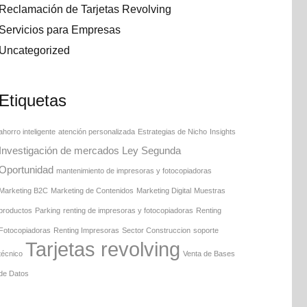
Reclamación de Tarjetas Revolving
Servicios para Empresas
Uncategorized
Etiquetas
ahorro inteligente
atención personalizada
Estrategias de Nicho
Insights
Investigación de mercados
Ley Segunda
Oportunidad
mantenimiento de impresoras y fotocopiadoras
Marketing B2C
Marketing de Contenidos
Marketing Digital
Muestras
productos
Parking
renting de impresoras y fotocopiadoras
Renting
Fotocopiadoras
Renting Impresoras
Sector Construccion
soporte
Tarjetas revolving
técnico
Venta de Bases
de Datos