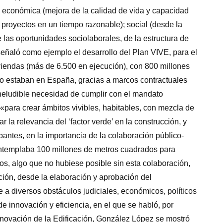
la económica (mejora de la calidad de vida y capacidad
s proyectos en un tiempo razonable); social (desde la
e las oportunidades sociolaborales, de la estructura de
señaló como ejemplo el desarrollo del Plan VIVE, para el
viendas (más de 6.500 en ejecución), con 800 millones
no estaban en España, gracias a marcos contractuales
neludible necesidad de cumplir con el mandato
 «para crear ámbitos vivibles, habitables, con mezcla de
la relevancia del ‘factor verde’ en la construcción, y
ipantes, en la importancia de la colaboración público-
ontemplaba 100 millones de metros cuadrados para
os, algo que no hubiese posible sin esta colaboración,
ión, desde la elaboración y aprobación del
e a diversos obstáculos judiciales, económicos, políticos
e innovación y eficiencia, en el que se habló, por
 Innovación de la Edificación, González López se mostró