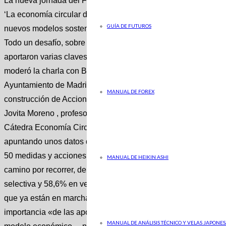
La nueva jornada del Foro ABC Economía Sostenible ofreció, 
‘La economía circular de los residuos’ , una confluencia de op
GUÍA DE FUTUROS
nuevos modelos sostenibles para reducir el impacto social, m
Todo un desafío, sobre todo para las ciudades, pero, por exten
aportaron varias claves de presente y futuro. Yolanda Gómez ,
moderó la charla con Borja Carabante . Delegado del Área de
Ayuntamiento de Madrid; Félix González Yagüe , miembro del 
MANUAL DE FOREX
construcción de Acciona; Manuel Guerrero , director Ejecutivo
Jovita Moreno , profesora titular de Ingeniería Química – Univ
Cátedra Economía Circular para la Gestión Sostenible de Re
apuntando unos datos de interés recogidos y analizados por su 
50 medidas y acciones relacionadas, en 2022, con los objet
MANUAL DE HEIKIN ASHI
camino por recorrer, de acuerdo al 21% de cumplimiento en 
selectiva y 58,6% en vertidos». «Los fondos europeos deberían 
que ya están en marcha, ya licitadas» Borja Carabante Ayunt
importancia «de las aportaciones político-regulatorias, cultura
MANUAL DE ANÁLISIS TÉCNICO Y VELAS JAPONES