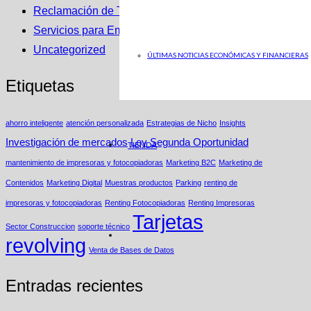
Reclamación de Tarjetas Revolving
Servicios para Empresas
Uncategorized
ÚLTIMAS NOTICIAS ECONÓMICAS Y FINANCIERAS
Etiquetas
ahorro inteligente
atención personalizada
Estrategias de Nicho
Insights
Investigación de mercados
Ley Segunda Oportunidad
TIENDA
mantenimiento de impresoras y fotocopiadoras
Marketing B2C
Marketing de
Contenidos
Marketing Digital
Muestras productos
Parking
renting de
impresoras y fotocopiadoras
Renting Fotocopiadoras
Renting Impresoras
Tarjetas
Sector Construccion
soporte técnico
revolving
Venta de Bases de Datos
Entradas recientes