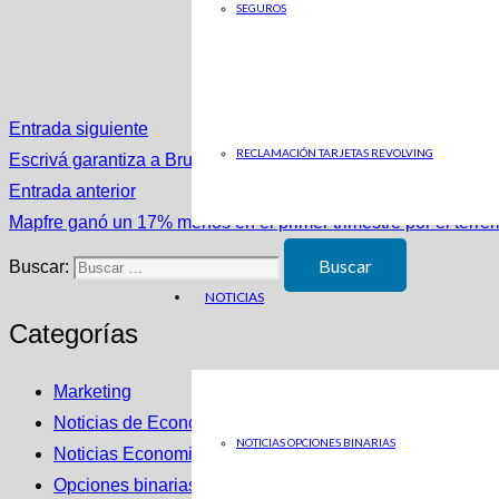
SEGUROS
Entrada siguiente
RECLAMACIÓN TARJETAS REVOLVING
Escrivá garantiza a Bruselas que no gastará más del 14% del
Entrada anterior
Mapfre ganó un 17% menos en el primer trimestre por el terrem
Buscar:
NOTICIAS
Categorías
Marketing
Noticias de Economia en ABC
NOTICIAS OPCIONES BINARIAS
Noticias Economicas
Opciones binarias