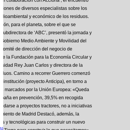
en colaboración con Acciona , el encuentro
iniones de diversos especialistas sobre los
edioambiental y económico de los residuos.
sión, para el planeta, sobre el que se
 subdirectora de ‘ABC’, presentó la jornada y
 Gobierno Medio Ambiente y Movilidad del
comité de dirección del negocio de
 de la Fundación para la Economía Circular y
ersidad Rey Juan Carlos y directora de la
siduos. Camino a recorrer Guerrero comenzó
institución (proyecto Anticipa), en torno a
ivos marcados por la Unión Europea: «Queda
España en prevención, 39,5% en recogida
darse a proyectos tractores, no a iniciativas
amiento de Madrid Destacó, además, la
les y tecnológicas para construir un nuevo
AS