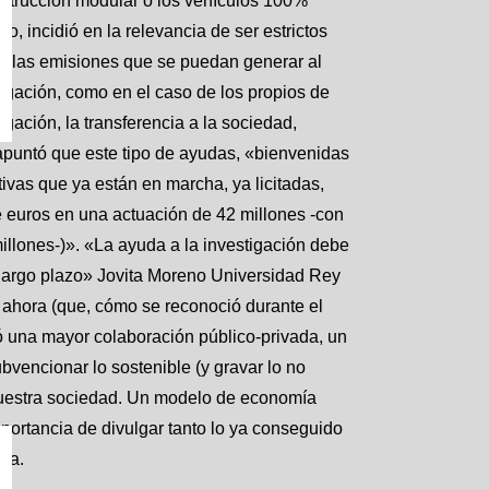
nstrucción modular o los vehículos 100%
, incidió en la relevancia de ser estrictos
 de las emisiones que se puedan generar al
tigación, como en el caso de los propios de
gación, la transferencia a la sociedad,
 apuntó que este tipo de ayudas, «bienvenidas
tivas que ya están en marcha, ya licitadas,
 euros en una actuación de 42 millones -con
illones-)». «La ayuda a la investigación debe
 largo plazo» Jovita Moreno Universidad Rey
a ahora (que, cómo se reconoció durante el
tó una mayor colaboración público-privada, un
bvencionar lo sostenible (y gravar lo no
nuestra sociedad. Un modelo de economía
 importancia de divulgar tanto lo ya conseguido
ica.