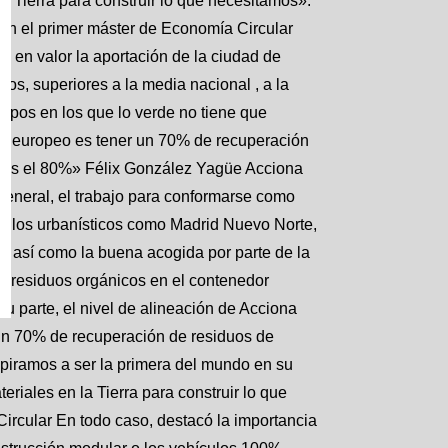
a Tierra para construir lo que necesitamos».
on el primer máster de Economía Circular
 en valor la aportación de la ciudad de
os, superiores a la media nacional , a la
mpos en los que lo verde no tiene que
vo europeo es tener un 70% de recuperación
mos el 80%» Félix González Yagüe Acciona
general, el trabajo para conformarse como
rollos urbanísticos como Madrid Nuevo Norte,
, así como la buena acogida por parte de la
s residuos orgánicos en el contenedor
 parte, el nivel de alineación de Acciona
r un 70% de recuperación de residuos de
piramos a ser la primera del mundo en su
eriales en la Tierra para construir lo que
rcular En todo caso, destacó la importancia