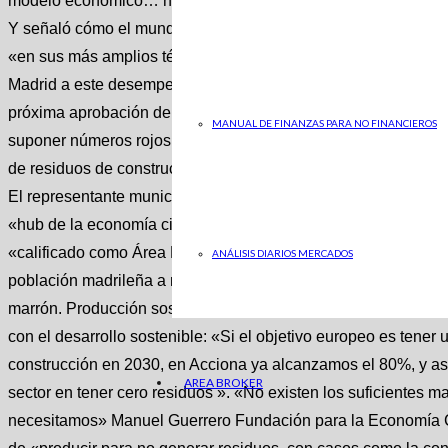
modelo económico… no existen los suficientes materiales en l
Y señaló cómo el mundo académico ya cuenta, por ejemplo, c
«en sus más amplios términos». En el caso de Carabante, puso
Madrid a este desempeño sostenible, «desde nuestros resultad
próxima aprobación de nuestra Estrategia de Residuos, en tie
MANUAL DE FINANZAS PARA NO FINANCIEROS
suponer números rojos para nuestra economía». «Si el objeti
de residuos de construcción en 2030, en Acciona ya alcanza
El representante municipal también destacó, desde el ámbito 
«hub de la economía circular en Europa» , y el apoyo a desar
«calificado como Área Demostrativa de Neutralidad Climática»
ANÁLISIS DIARIOS MERCADOS
población madrileña a nuevos hábitos como el de depositar lo
marrón. Producción sostenible González Yagüe comentó, por su
con el desarrollo sostenible: «Si el objetivo europeo es tene
construcción en 2030, en Acciona ya alcanzamos el 80%, y as
AREA BROKER
sector en tener cero residuos ». «No existen los suficientes mat
necesitamos» Manuel Guerrero Fundación para la Economía Ci