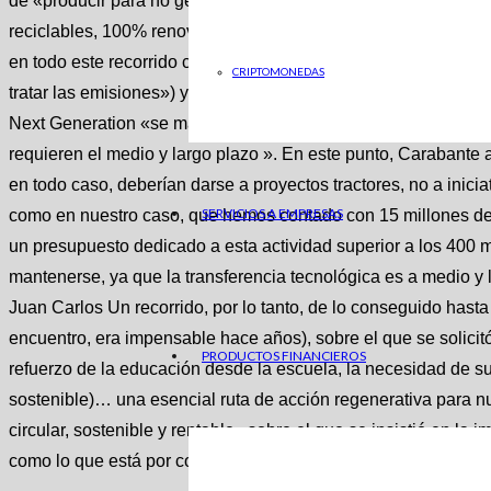
de «producir para no generar residuos, con casos como la co
reciclables, 100% renovables». En cuanto a la profesora Moreno
en todo este recorrido circular («por ejemplo, hay que cuidar
CRIPTOMONEDAS
tratar las emisiones») y de que los fondos de apoyo a la inves
Next Generation «se mantengan en el tiempo, ya que la investi
requieren el medio y largo plazo ». En este punto, Carabante
en todo caso, deberían darse a proyectos tractores, no a inicia
SERVICIOS A EMPRESAS
como en nuestro caso, que hemos contado con 15 millones de
un presupuesto dedicado a esta actividad superior a los 400 m
mantenerse, ya que la transferencia tecnológica es a medio y
Juan Carlos Un recorrido, por lo tanto, de lo conseguido hast
encuentro, era impensable hace años), sobre el que se solici
PRODUCTOS FINANCIEROS
refuerzo de la educación desde la escuela, la necesidad de su
sostenible)… una esencial ruta de acción regenerativa para 
circular, sostenible y rentable , sobre el que se insistió en la
como lo que está por conseguir gracias a la comunidad científ