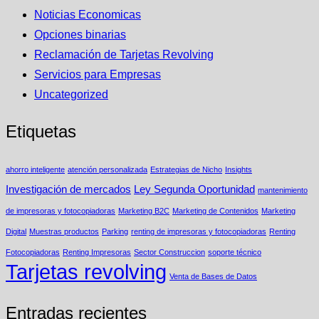
Noticias Economicas
Opciones binarias
Reclamación de Tarjetas Revolving
Servicios para Empresas
Uncategorized
Etiquetas
ahorro inteligente
atención personalizada
Estrategias de Nicho
Insights
Investigación de mercados
Ley Segunda Oportunidad
mantenimiento
de impresoras y fotocopiadoras
Marketing B2C
Marketing de Contenidos
Marketing
Digital
Muestras productos
Parking
renting de impresoras y fotocopiadoras
Renting
Fotocopiadoras
Renting Impresoras
Sector Construccion
soporte técnico
Tarjetas revolving
Venta de Bases de Datos
Entradas recientes