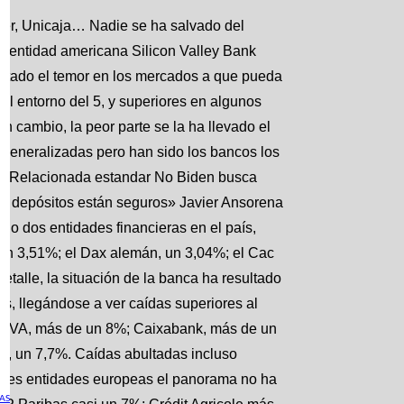
er, Unicaja… Nadie se ha salvado del
a entidad americana Silicon Valley Bank
tado el temor en los mercados a que pueda
el entorno del 5, y superiores en algunos
 cambio, la peor parte se la ha llevado el
 generalizadas pero han sido los bancos los
cia Relacionada estandar No Biden busca
ros depósitos están seguros» Javier Ansorena
do dos entidades financieras en el país,
o un 3,51%; el Dax alemán, un 3,04%; el Cac
etalle, la situación de la banca ha resultado
s, llegándose a ver caídas superiores al
BBVA, más de un 8%; Caixabank, más de un
a, un 7,7%. Caídas abultadas incluso
randes entidades europeas el panorama no ha
AS