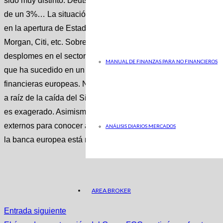
sido muy distinto. Deutsche Bank se ha dejado casi un 5%; B
de un 3%… La situación a la baja en los mercados europeos e
en la apertura de Estados Unidos registrando caídas las gra
Morgan, Citi, etc. Sobrerreacción del mercado Pese a encade
desplomes en el sector, fuentes financieras sostienen que el
MANUAL DE FINANZAS PARA NO FINANCIEROS
que ha sucedido en un banco local americano que nada tiene
financieras europeas. No desdeñan la necesidad de vigilar to
a raíz de la caída del Silicon Valley Bank, pero sí creen que e
es exagerado. Asimismo, como ha publicado este periódico, l
externos para conocer a fondo cómo está la situación de liqui
ANÁLISIS DIARIOS MERCADOS
la banca europea está mejor que la americana y que la salud f
AREA BROKER
Entrada siguiente