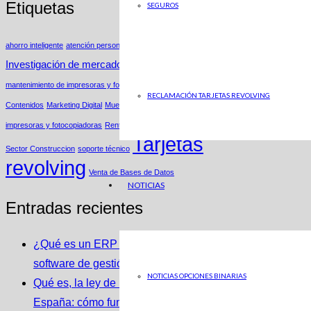
Etiquetas
SEGUROS
ahorro inteligente
atención personalizada
Estrategias de Nicho
Insights
Investigación de mercados
Ley Segunda Oportunidad
mantenimiento de impresoras y fotocopiadoras
Marketing B2C
Marketing de
RECLAMACIÓN TARJETAS REVOLVING
Contenidos
Marketing Digital
Muestras productos
Parking
renting de
impresoras y fotocopiadoras
Renting Fotocopiadoras
Renting Impresoras
Tarjetas
Sector Construccion
soporte técnico
revolving
Venta de Bases de Datos
NOTICIAS
Entradas recientes
¿Qué es un ERP y cómo se integra con un
software de gestión de almacenes?
NOTICIAS OPCIONES BINARIAS
Qué es, la ley de la Segunda Oportunidad en
España: cómo funciona y cómo puede ayudarte