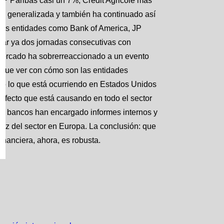
NP Paribas casi un 7%; Crédit Agricole más
s generalizada y también ha continuado así
ndes entidades como Bank of America, JP
nar ya dos jornadas consecutivas con
 mercado ha sobrerreaccionado a un evento
 que ver con cómo son las entidades
do lo que está ocurriendo en Estados Unidos
l efecto que está causando en todo el sector
os bancos han encargado informes internos y
dez del sector en Europa. La conclusión: que
inanciera, ahora, es robusta.