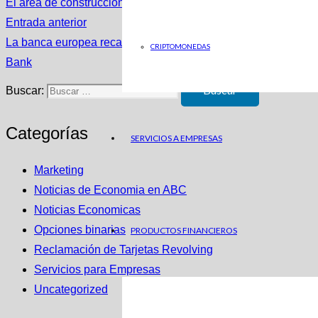
El área de construcción del Grupo FCC continúa su fuerte exp
Entrada anterior
La banca europea recaba informes urgentes sobre la liquidez de
CRIPTOMONEDAS
Bank
Buscar:
Categorías
SERVICIOS A EMPRESAS
Marketing
Noticias de Economia en ABC
Noticias Economicas
Opciones binarias
PRODUCTOS FINANCIEROS
Reclamación de Tarjetas Revolving
Servicios para Empresas
Uncategorized