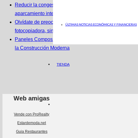
Reducir la congestión con soluciones de
aparcamiento inteligentes
Olvídate de preocupaciones con el renting
ÚLTIMAS NOTICIAS ECONÓMICAS Y FINANCIERAS
fotocopiadora, sin inversión inicial
Paneles Composite: Innovación y Eficiencia en
la Construcción Moderna
TIENDA
Web amigas
Vende con ProRealty
Estardemoda.net
Guia Restaurantes