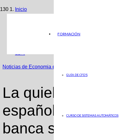
Inicio
Noticias de Economia en ABC
FORMACIÓN
La quiebra de SVB hunde la Bolsa española: el Ibex ca
12%
Noticias de Economia en ABC
GUÍA DE CFD’S
La quiebra de SVB h
española: el Ibex ca
CURSO DE SISTEMAS AUTOMÁTICOS
banca se desploma 