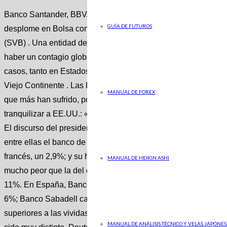
Banco Santander, BBVA, Caixabank, Banco Sabadell, Bankint
GUÍA DE FUTUROS
desplome en Bolsa como efecto secundario de la quiebra de l
(SVB) . Una entidad de tamaño mediano-pequeño que ha desa
haber un contagio global. El viernes ya se produjeron caídas d
casos, tanto en Estados Unidos como en Europa. Este lunes, en
Viejo Continente . Las Bolsas europeas han registrado caídas
MANUAL DE FOREX
que más han sufrido, por segunda jornada consecutiva. Noti
tranquilizar a EE.UU.: «El sistema bancario es seguro, vuest
El discurso del presidente llega después de que hayan quebra
entre ellas el banco de Silicon Valley El Ibex 35 se ha dejad
francés, un 2,9%; y su homólogo italiano, un 4,05%. Yendo al d
MANUAL DE HEIKIN ASHI
mucho peor que la del conjunto de grandes selectivos europeo
11%. En España, Banco Santander ha caído más de un 7%; 
6%; Banco Sabadell casi un 12%; Bankinter un 8,5%; y Unicaj
superiores a las vividas el viernes pasado. En el resto de g
MANUAL DE ANÁLISIS TÉCNICO Y VELAS JAPONES